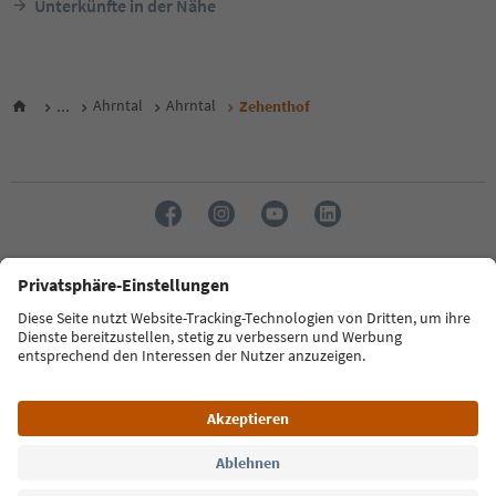
Unterkünfte in der Nähe
...
Ahrntal
Ahrntal
Zehenthof
Sprache: Deutsch
FAQ
Kontakt
Presse
MICE
Datenschutzerklärung
AGB
Impressum
Cookie Policy
Film commission
Über uns
Zugänglichkeitserklärung
Südtirol B2B
© 2026 IDM Südtirol