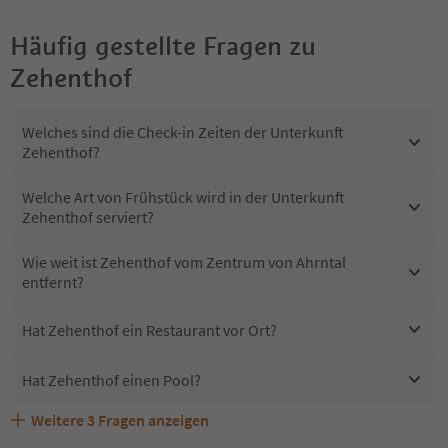
Häufig gestellte Fragen zu
Zehenthof
Welches sind die Check-in Zeiten der Unterkunft
Zehenthof?
Welche Art von Frühstück wird in der Unterkunft
Zehenthof serviert?
Wie weit ist Zehenthof vom Zentrum von Ahrntal
entfernt?
Hat Zehenthof ein Restaurant vor Ort?
Hat Zehenthof einen Pool?
Weitere
3
Fragen anzeigen
Erhalten die Gäste von Zehenthof einen Südtirol
Sind Haustiere in der Unterkunft Zehenthof erlaubt?
Welche Services bietet Zehenthof?
Guestpass?