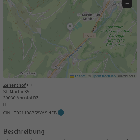
−
Leaflet
|
©
OpenStreetMap
Contributors
Zehenthof
St. Martin 35
39030 Ahrntal BZ
IT
CIN: IT021108B58YASI4FB
Beschreibung