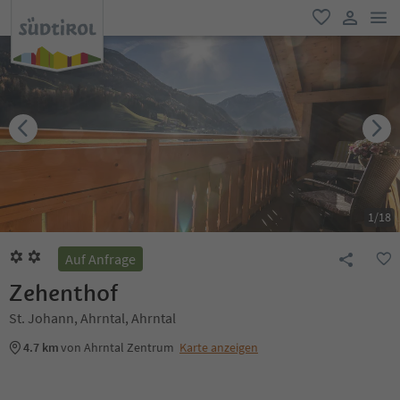
men
favorit
user lin
1
/
18
Auf Anfrage
Zehenthof
St. Johann, Ahrntal, Ahrntal
4.7 km
von Ahrntal Zentrum
Karte anzeigen