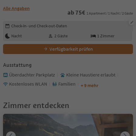
Alle Angaben
ab
75
€
1 Apartment / 1 Nacht / 2 Gäste
Buchungsdetails bearbeiten
Check-in- und Check-out-Daten
Nacht
2
Gäste
1
Zimmer
Verfügbarkeit prüfen
Ausstattung
Überdachter Parkplatz
Kleine Haustiere erlaubt
Kostenloses WLAN
Familien
+ 9 mehr
Zimmer entdecken