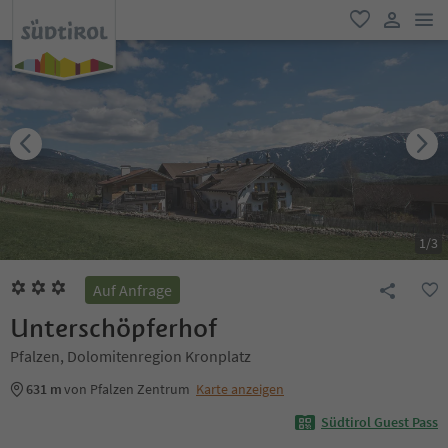
men
favorit
user lin
1
/
3
Auf Anfrage
Unterschöpferhof
Pfalzen, Dolomitenregion Kronplatz
631 m
von Pfalzen Zentrum
Karte anzeigen
Südtirol Guest Pass