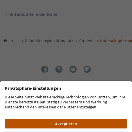
Unterkünfte in der Nähe
...
Dolomitenregion Kronplatz
Bruneck
Unterschöpferho
Sprache: Deutsch
FAQ
Kontakt
Presse
MICE
Datenschutzerklärung
AGB
Impressum
Cookie Policy
Film commission
Über uns
Zugänglichkeitserklärung
Südtirol B2B