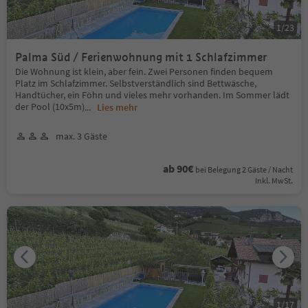
1
/
23
Palma Süd / Ferienwohnung mit 1 Schlafzimmer
Die Wohnung ist klein, aber fein. Zwei Personen finden bequem
Platz im Schlafzimmer. Selbstverständlich sind Bettwäsche,
Handtücher, ein Föhn und vieles mehr vorhanden. Im Sommer lädt
der Pool (10x5m)
...
Lies mehr
max. 3 Gäste
ab 90€
bei Belegung 2 Gäste / Nacht
Inkl. MwSt.
1
/
17