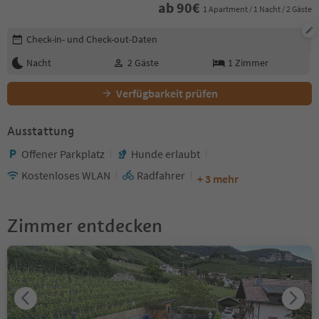
ab
90
€
1 Apartment / 1 Nacht / 2 Gäste
Buchungsdetails bearbeiten
Check-in- und Check-out-Daten
Nacht
2
Gäste
1
Zimmer
Verfügbarkeit prüfen
Ausstattung
Offener Parkplatz
Hunde erlaubt
Kostenloses WLAN
Radfahrer
+ 3 mehr
Zimmer entdecken