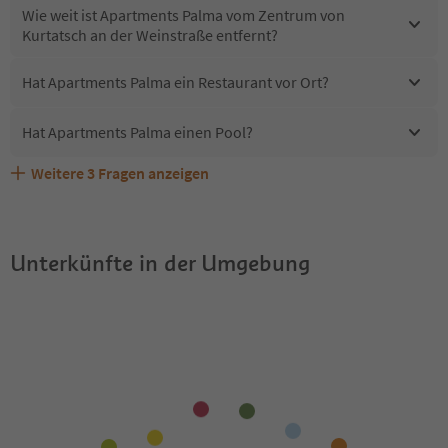
Wie weit ist Apartments Palma vom Zentrum von
Kurtatsch an der Weinstraße entfernt?
Hat Apartments Palma ein Restaurant vor Ort?
Hat Apartments Palma einen Pool?
Weitere
3
Fragen anzeigen
Sind Haustiere in der Unterkunft Apartments Palma
Erhalten die Gäste von Apartments Palma einen Südtirol
Welche Services bietet Apartments Palma?
erlaubt?
Guestpass?
Unterkünfte in der Umgebung