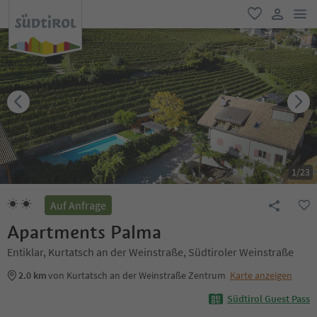
men
favorit
user lin
1
/
23
Auf Anfrage
Apartments Palma
Entiklar, Kurtatsch an der Weinstraße, Südtiroler Weinstraße
2.0 km
von Kurtatsch an der Weinstraße Zentrum
Karte anzeigen
Südtirol Guest Pass