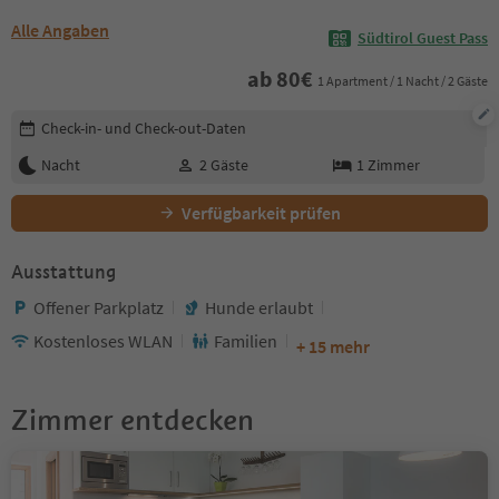
Alle Angaben
Südtirol Guest Pass
ab
80
€
1 Apartment / 1 Nacht / 2 Gäste
Buchungsdetails bearbeiten
Check-in- und Check-out-Daten
Nacht
2
Gäste
1
Zimmer
Verfügbarkeit prüfen
Ausstattung
Offener Parkplatz
Hunde erlaubt
Kostenloses WLAN
Familien
+ 15 mehr
Zimmer entdecken