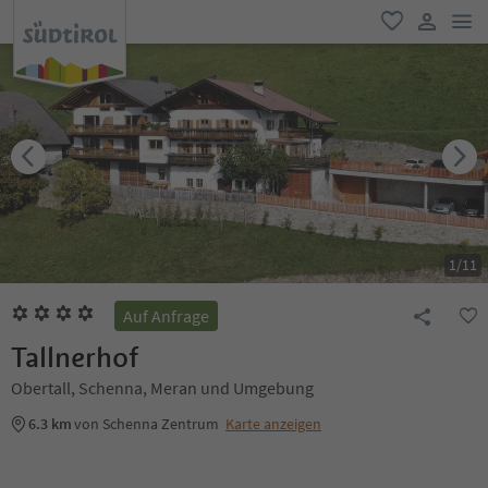
men
favorit
user lin
1
/
11
Auf Anfrage
Tallnerhof
Obertall, Schenna, Meran und Umgebung
6.3 km
von Schenna Zentrum
Karte anzeigen