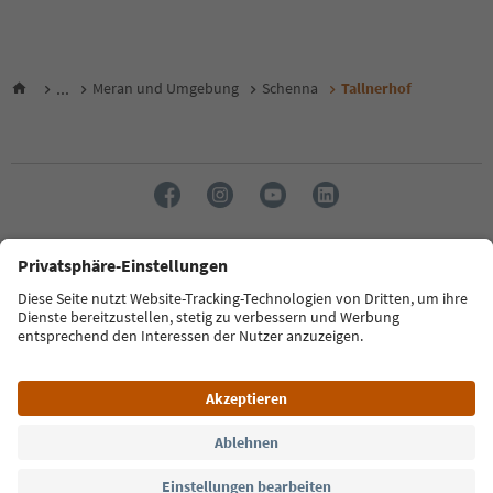
...
Meran und Umgebung
Schenna
Tallnerhof
Sprache: Deutsch
FAQ
Kontakt
Presse
MICE
Datenschutzerklärung
AGB
Impressum
Cookie Policy
Film commission
Über uns
Zugänglichkeitserklärung
Südtirol B2B
© 2026 IDM Südtirol