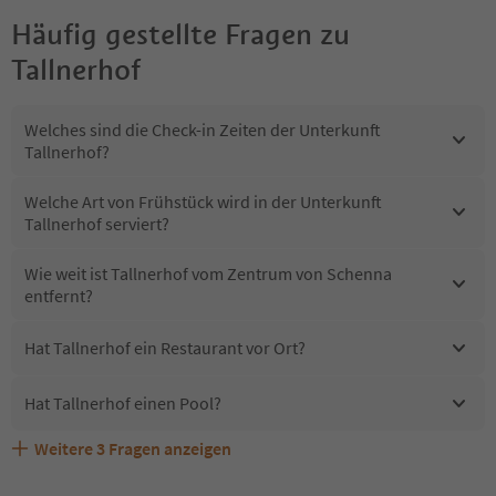
Häufig gestellte Fragen zu
Tallnerhof
Welches sind die Check-in Zeiten der Unterkunft
Tallnerhof?
Welche Art von Frühstück wird in der Unterkunft
Tallnerhof serviert?
Wie weit ist Tallnerhof vom Zentrum von Schenna
entfernt?
Hat Tallnerhof ein Restaurant vor Ort?
Hat Tallnerhof einen Pool?
Weitere
3
Fragen anzeigen
Erhalten die Gäste von Tallnerhof einen Südtirol
Sind Haustiere in der Unterkunft Tallnerhof erlaubt?
Welche Services bietet Tallnerhof?
Guestpass?