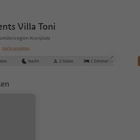
ts Villa Toni
lomitenregion Kronplatz
m
Karte anzeigen
aten
Nacht
2
Gäste
1
Zimmer
ken