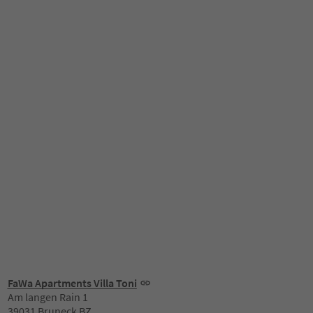
FaWa Apartments Villa Toni
Am langen Rain 1
39031 Bruneck BZ