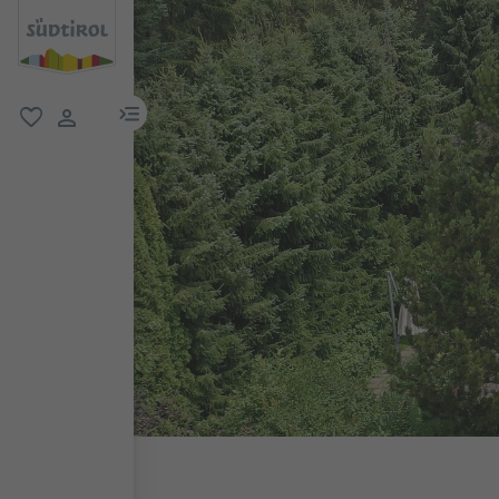
menu link
favorit
user link