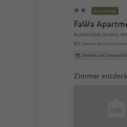
Auf Anfrage
FaWa Apartmen
Bruneck Stadt, Bruneck, Do
1.1 km
von Bruneck Zentru
Buchungsdetails bearbeiten
Check-in- und Check-out-D
Zimmer entdec