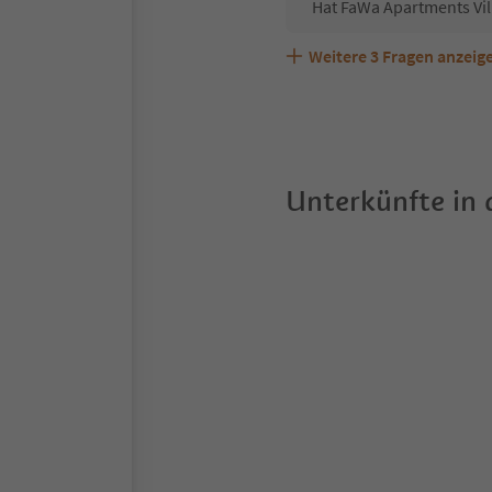
Hat FaWa Apartments Vil
Weitere
3
Fragen anzeig
Sind Haustiere in der Un
Welche Services bietet 
Unterkünfte in