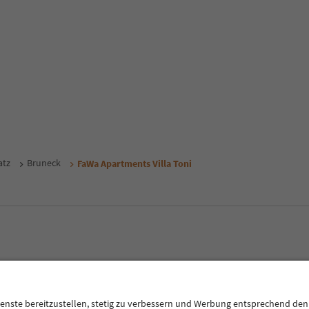
atz
Bruneck
FaWa Apartments Villa Toni
CE
Datenschutzerklärung
AGB
Impressum
Cookie Policy
F
Südtirol B2B