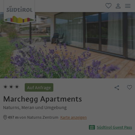
men
favorit
user lin
Auf Anfrage
Marchegg Apartments
Naturns, Meran und Umgebung
497 m
von Naturns Zentrum
Karte anzeigen
Südtirol Guest Pass