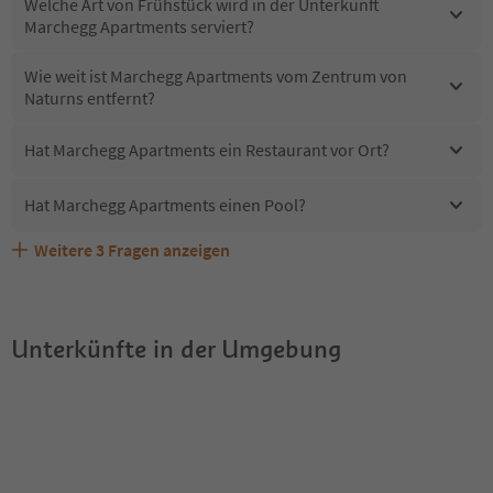
Welche Art von Frühstück wird in der Unterkunft
Marchegg Apartments serviert?
Wie weit ist Marchegg Apartments vom Zentrum von
Naturns entfernt?
Hat Marchegg Apartments ein Restaurant vor Ort?
Hat Marchegg Apartments einen Pool?
Weitere
3
Fragen anzeigen
Sind Haustiere in der Unterkunft Marchegg Apartments
Erhalten die Gäste von Marchegg Apartments einen
Welche Services bietet Marchegg Apartments?
erlaubt?
Südtirol Guestpass?
Unterkünfte in der Umgebung