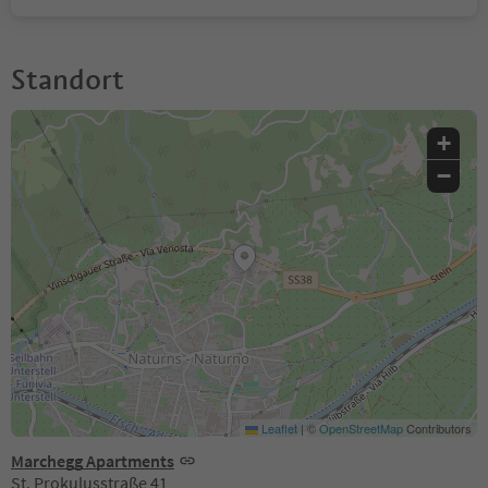
Standort
+
−
Leaflet
|
©
OpenStreetMap
Contributors
Marchegg Apartments
St. Prokulusstraße 41