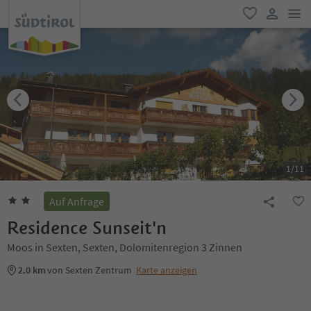
men
favorit
user lin
1
/
11
Auf Anfrage
Residence Sunseit'n
Moos in Sexten, Sexten, Dolomitenregion 3 Zinnen
2.0 km
von Sexten Zentrum
Karte anzeigen