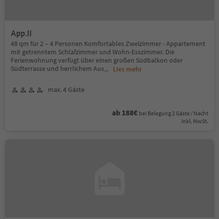
App.II
48 qm für 2 – 4 Personen Komfortables Zweizimmer - Appartement
mit getrenntem Schlafzimmer und Wohn-Esszimmer. Die
Ferienwohnung verfügt über einen großen Südbalkon oder
Südterrasse und herrlichem Aus
...
Lies mehr
max. 4 Gäste
ab 188€
bei Belegung 2 Gäste / Nacht
Inkl. MwSt.