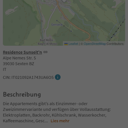
Leaflet
|
©
OpenStreetMap
Contributors
Residence Sunseit'n
Alpe Nemes Str. 5
39030 Sexten BZ
IT
CIN: IT021092A1743UA6O5
Beschreibung
Die Appartements gibt’s als Einzimmer- oder
Zweizimmervariante und verfügen über Vollausstattung:
Elektroplatten, Backrohr, Kühlschrank, Wasserkocher,
Kaffeemaschine, Gesc
...
Lies mehr