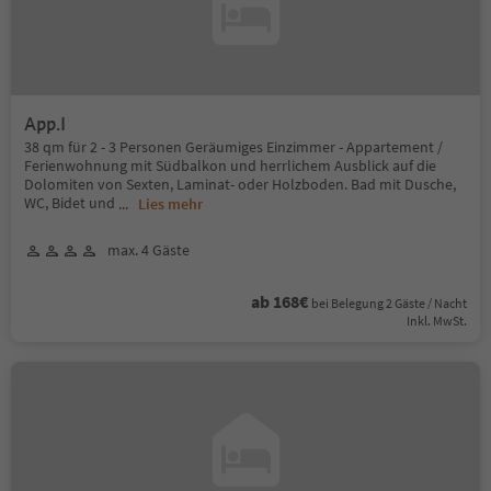
App.I
38 qm für 2 - 3 Personen Geräumiges Einzimmer - Appartement /
Ferienwohnung mit Südbalkon und herrlichem Ausblick auf die
Dolomiten von Sexten, Laminat- oder Holzboden. Bad mit Dusche,
WC, Bidet und
...
Lies mehr
max. 4 Gäste
ab 168€
bei Belegung 2 Gäste / Nacht
Inkl. MwSt.