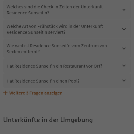
Welches sind die Check-in Zeiten der Unterkunft
Residence Sunseit'n?
Welche Art von Frühstück wird in der Unterkunft
Residence Sunseit'n serviert?
Wie weit ist Residence Sunseit'n vom Zentrum von
Sexten entfernt?
Hat Residence Sunseit'n ein Restaurant vor Ort?
Hat Residence Sunseit'n einen Pool?
Weitere
3
Fragen anzeigen
Sind Haustiere in der Unterkunft Residence Sunseit'n
Erhalten die Gäste von Residence Sunseit'n einen
Welche Services bietet Residence Sunseit'n?
erlaubt?
Südtirol Guestpass?
Unterkünfte in der Umgebung