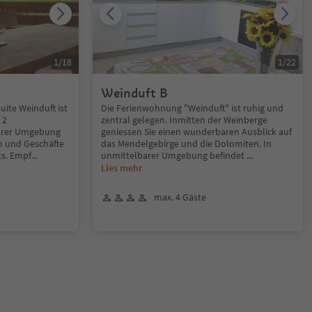
1
/
18
1
/
22
Weinduft B
uite Weinduft ist
Die Ferienwohnung "Weinduft" ist ruhig und
 2
zentral gelegen. Inmitten der Weinberge
barer Umgebung
geniessen Sie einen wunderbaren Ausblick auf
m und Geschäfte
das Mendelgebirge und die Dolomiten. In
ts. Empf
...
unmittelbarer Umgebung befindet
...
Lies mehr
max. 4 Gäste