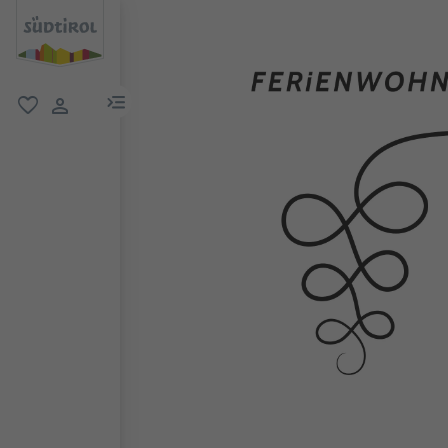
menu link
favorit
user link