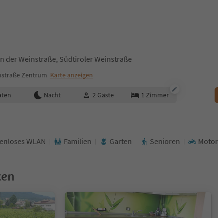
an der Weinstraße, Südtiroler Weinstraße
nstraße Zentrum
Karte anzeigen
aten
Nacht
2
Gäste
1
Zimmer
tenloses WLAN
Familien
Garten
Senioren
Motor
ken