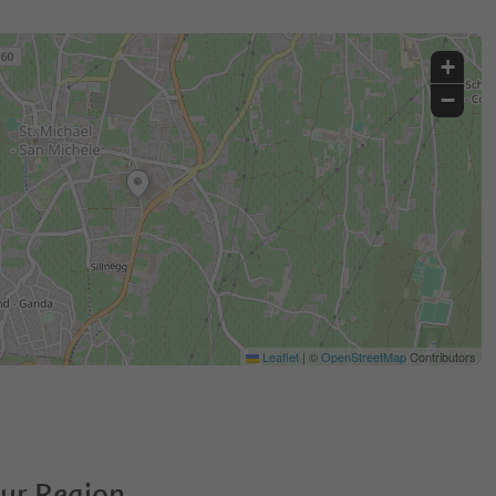
+
−
Leaflet
|
©
OpenStreetMap
Contributors
zur Region