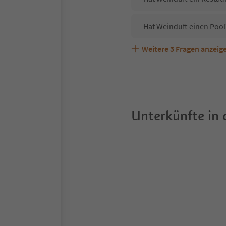
Hat Weinduft einen Pool
Weitere
3
Fragen anzeig
Sind Haustiere in der U
Welche Services bietet 
Unterkünfte in