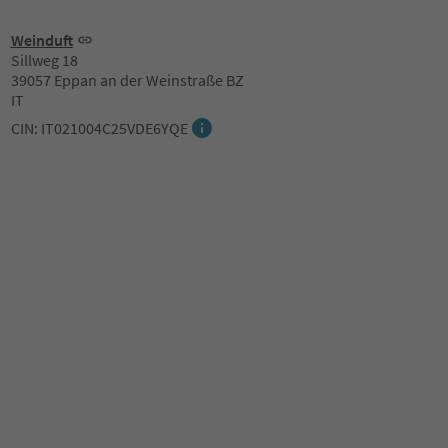
Weinduft
Sillweg 18
39057 Eppan an der Weinstraße BZ
IT
CIN: IT021004C25VDE6YQE