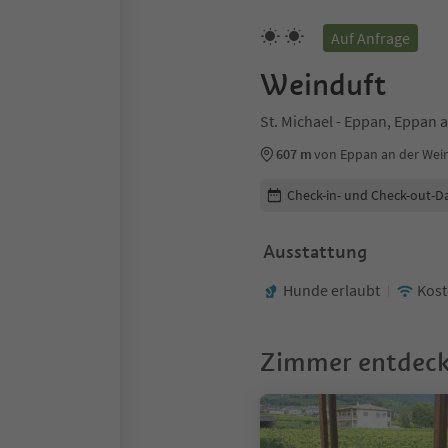
Auf Anfrage
Weinduft
St. Michael - Eppan, Eppan 
607 m
von Eppan an der Wei
Buchungsdetails bearbeiten
Check-in- und Check-out-D
Ausstattung
Hunde erlaubt
Kos
Zimmer entdec