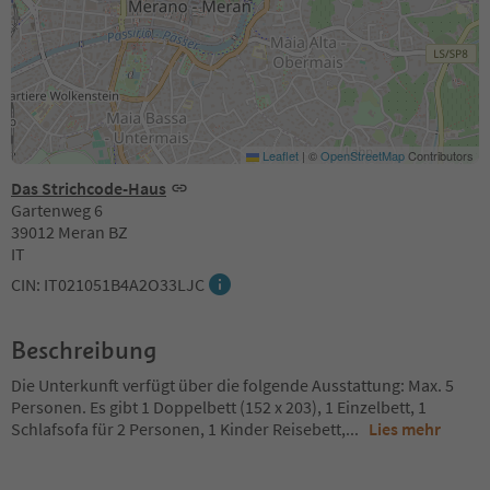
Leaflet
|
©
OpenStreetMap
Contributors
Das Strichcode-Haus
Gartenweg 6
39012 Meran BZ
IT
CIN: IT021051B4A2O33LJC
Beschreibung
Die Unterkunft verfügt über die folgende Ausstattung: Max. 5
Personen. Es gibt 1 Doppelbett (152 x 203), 1 Einzelbett, 1
Schlafsofa für 2 Personen, 1 Kinder Reisebett,
...
Lies mehr