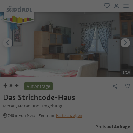
men
favorit
user lin
1
/
16
Auf Anfrage
Das Strichcode-Haus
Meran, Meran und Umgebung
746 m
von Meran Zentrum
Karte anzeigen
Preis auf Anfrage