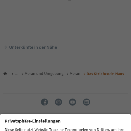
Unterkünfte in der Nähe
...
Meran und Umgebung
Meran
Das Strichcode-Haus
Sprache: Deutsch