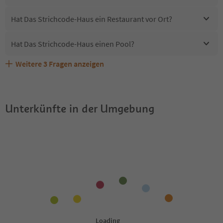
Hat Das Strichcode-Haus ein Restaurant vor Ort?
Hat Das Strichcode-Haus einen Pool?
Weitere
3
Fragen anzeigen
Sind Haustiere in der Unterkunft Das Strichcode-Haus
Erhalten die Gäste von Das Strichcode-Haus einen
Welche Services bietet Das Strichcode-Haus?
erlaubt?
Südtirol Guestpass?
Unterkünfte in der Umgebung