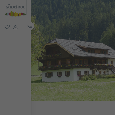
menu link
favorit
user link