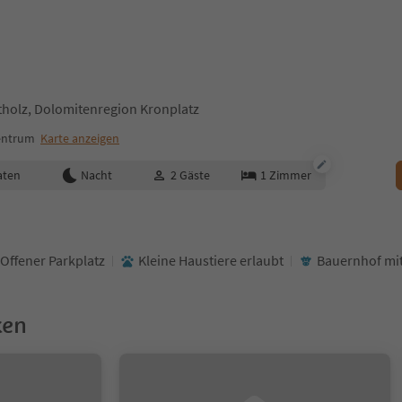
tholz, Dolomitenregion Kronplatz
entrum
Karte anzeigen
aten
Nacht
2
Gäste
1
Zimmer
Offener Parkplatz
Kleine Haustiere erlaubt
Bauernhof mit
ken