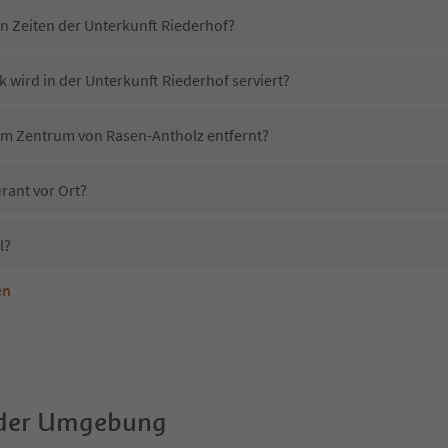
in Zeiten der Unterkunft Riederhof?
 wird in der Unterkunft Riederhof serviert?
vom Zentrum von Rasen-Antholz entfernt?
rant vor Ort?
l?
en
terkunft Riederhof erlaubt?
Riederhof?
Erhalten die Gäste von Riederhof einen Südtirol Guestpass?
 der Umgebung