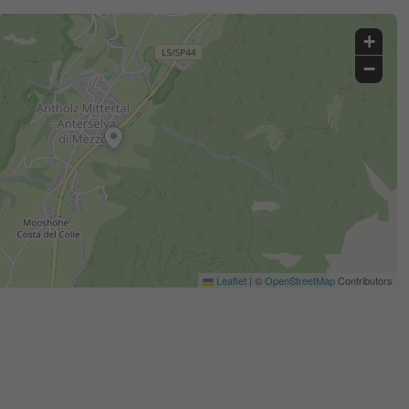
+
−
Leaflet
|
©
OpenStreetMap
Contributors