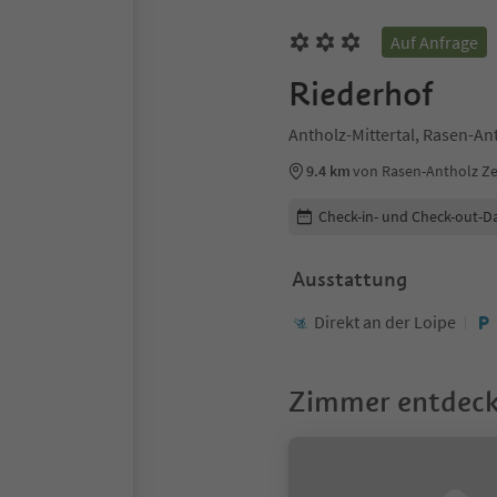
Auf Anfrage
Riederhof
Antholz-Mittertal, Rasen-An
9.4 km
von Rasen-Antholz Z
Buchungsdetails bearbeiten
Check-in- und Check-out-D
Ausstattung
Direkt an der Loipe
Zimmer entdec