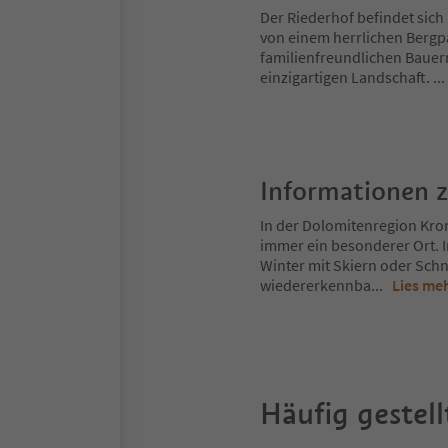
Der Riederhof befindet sich
von einem herrlichen Berg
familienfreundlichen Bauern
einzigartigen Landschaft.
..
Informationen 
In der Dolomitenregion Kron
immer ein besonderer Ort. 
Winter mit Skiern oder Schn
wiedererkennba
...
Lies me
Häufig gestell