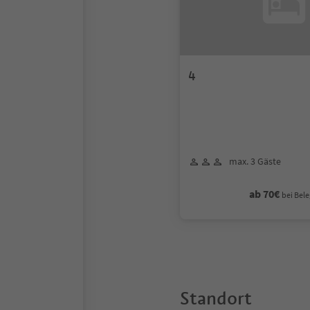
4
max. 3 Gäste
ab 70€
bei Bele
Standort