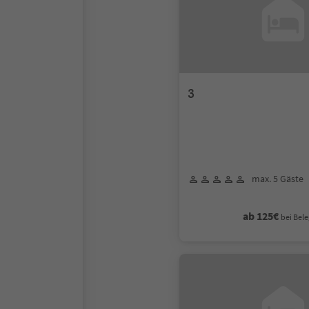
3
max. 5 Gäste
ab 125€
bei Bele