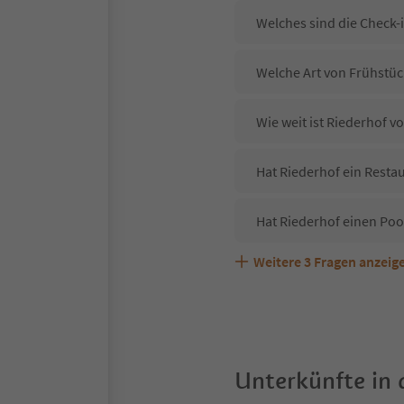
Welches sind die Check-
Welche Art von Frühstück
Wie weit ist Riederhof 
Hat Riederhof ein Restau
Hat Riederhof einen Poo
Weitere
3
Fragen anzeig
Sind Haustiere in der Un
Welche Services bietet 
Unterkünfte in