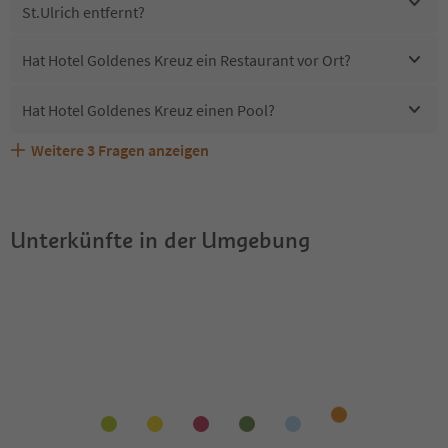
St.Ulrich entfernt?
Hat Hotel Goldenes Kreuz ein Restaurant vor Ort?
Hat Hotel Goldenes Kreuz einen Pool?
Weitere
3
Fragen anzeigen
Sind Haustiere in der Unterkunft Hotel Goldenes Kreuz
Erhalten die Gäste von Hotel Goldenes Kreuz einen
Welche Services bietet Hotel Goldenes Kreuz?
erlaubt?
Südtirol Guestpass?
Unterkünfte in der Umgebung