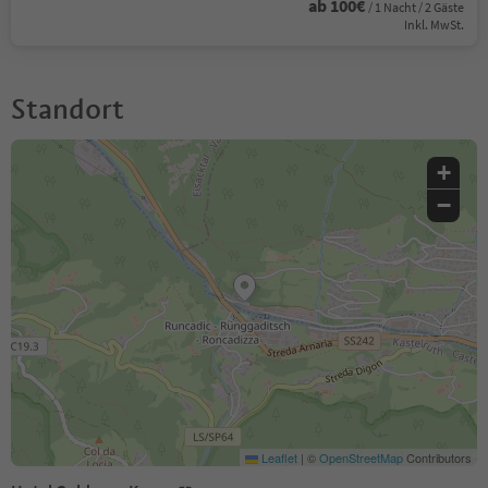
ab 100€
/ 1 Nacht / 2 Gäste
Inkl. MwSt.
Standort
+
−
Leaflet
|
©
OpenStreetMap
Contributors