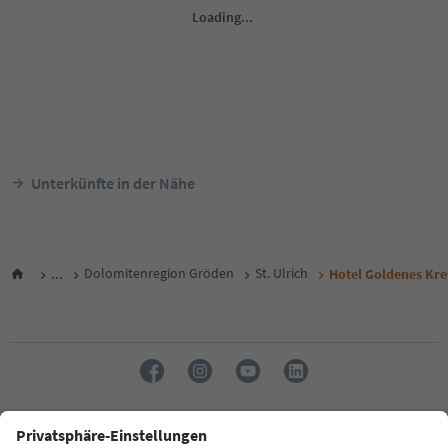
Unterkünfte in der Nähe
...
Dolomitenregion Gröden
St. Ulrich
Hotel Goldenes Kre
Sprache: Deutsch