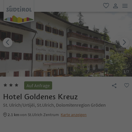
men
favorit
user lin
1
/
7
Auf Anfrage
Hotel Goldenes Kreuz
St. Ulrich/Urtijëi, St.Ulrich, Dolomitenregion Gröden
2.1 km
von St.Ulrich Zentrum
Karte anzeigen