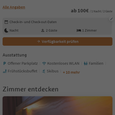
Alle Angaben
ab
100
€
/ 1 Nacht / 2 Gäste
Buchungsdetails bearbeiten
Check-in- und Check-out-Daten
Nacht
2
Gäste
1
Zimmer
Verfügbarkeit prüfen
Ausstattung
Offener Parkplatz
Kostenloses WLAN
Familien
Frühstücksbuffet
Skibus
+ 10 mehr
Zimmer entdecken