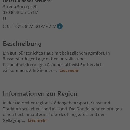
Hotel Goldenes Kreuz
Streda Socrep 49
39046 St.Ulrich BZ
IT
CIN: IT021061A1NOPZMZLV
Beschreibung
Ein gut, bürgerliches Haus mit behaglichem Komfort. In
äusserst ruhiger Lage mitten im volks-und
brauchtumsfreudigen Grödnertal heißt Sie herzlich
willkommen. Alle Zimmer
...
Lies mehr
Informationen zur Region
In der Dolomitenregion Grödengehen Sport, Kunst und
Tradition seit jeher Hand in Hand. Die Gondelbahnen bringen
einen hoch hinauf zum Fuße des Langkofels und der
Sellagrup
...
Lies mehr