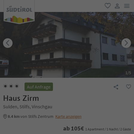
men
favorit
user lin
1
/
5
Auf Anfrage
Haus Zirm
Sulden, Stilfs, Vinschgau
8.4 km
von Stilfs Zentrum
Karte anzeigen
ab
105
€
1 Apartment / 1 Nacht / 2 Gäste