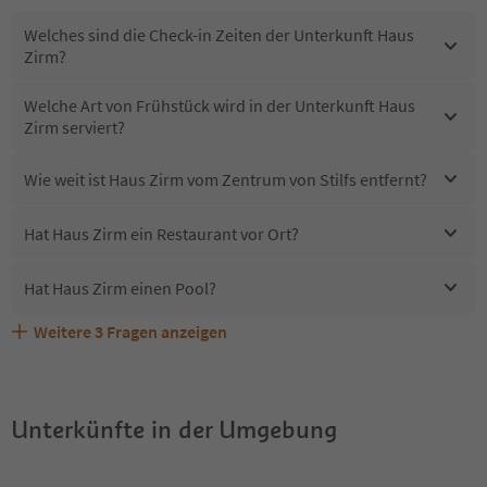
Welches sind die Check-in Zeiten der Unterkunft Haus
Zirm?
Welche Art von Frühstück wird in der Unterkunft Haus
Zirm serviert?
Wie weit ist Haus Zirm vom Zentrum von Stilfs entfernt?
Hat Haus Zirm ein Restaurant vor Ort?
Hat Haus Zirm einen Pool?
Weitere
3
Fragen anzeigen
Erhalten die Gäste von Haus Zirm einen Südtirol
Welche Services bietet Haus Zirm?
Sind Haustiere in der Unterkunft Haus Zirm erlaubt?
Guestpass?
Unterkünfte in der Umgebung