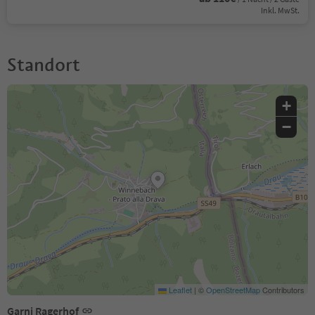
Inkl. MwSt.
Standort
+
−
Leaflet
|
©
OpenStreetMap
Contributors
Garni Ragerhof