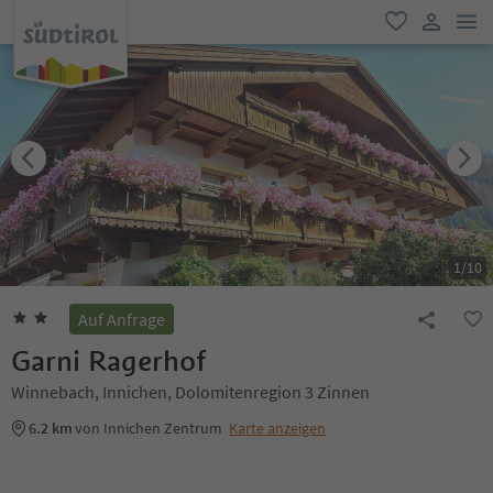
men
favorit
user lin
1
/
10
Auf Anfrage
Garni Ragerhof
Winnebach, Innichen, Dolomitenregion 3 Zinnen
6.2 km
von Innichen Zentrum
Karte anzeigen