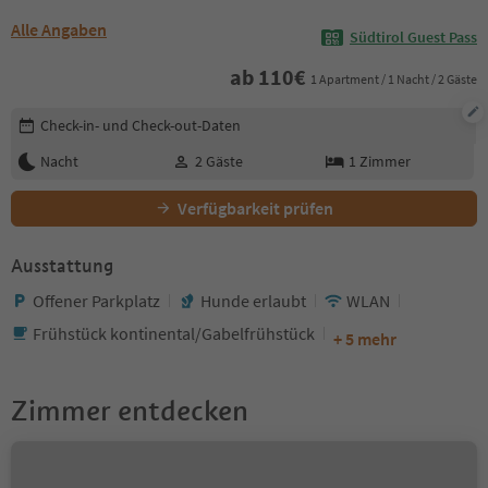
Alle Angaben
Südtirol Guest Pass
ab
110
€
1 Apartment / 1 Nacht / 2 Gäste
Buchungsdetails bearbeiten
Check-in- und Check-out-Daten
Nacht
2
Gäste
1
Zimmer
Verfügbarkeit prüfen
Ausstattung
Offener Parkplatz
Hunde erlaubt
WLAN
Frühstück kontinental/Gabelfrühstück
+ 5 mehr
Zimmer entdecken