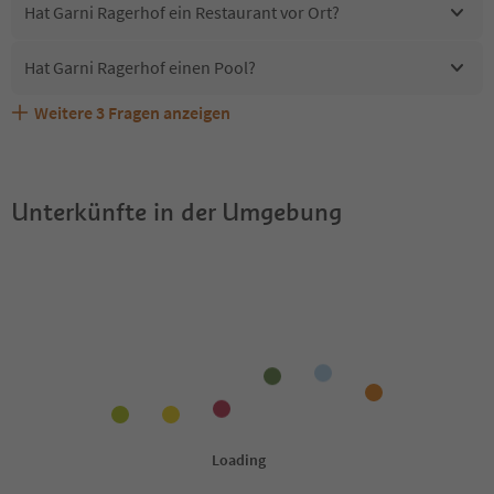
Hat Garni Ragerhof ein Restaurant vor Ort?
Hat Garni Ragerhof einen Pool?
Weitere
3
Fragen anzeigen
Sind Haustiere in der Unterkunft Garni Ragerhof
Erhalten die Gäste von Garni Ragerhof einen Südtirol
Welche Services bietet Garni Ragerhof?
erlaubt?
Guestpass?
Unterkünfte in der Umgebung