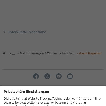
Unterkünfte in der Nähe
...
Dolomitenregion 3 Zinnen
Innichen
Garni Ragerhof
Sprache: Deutsch
FAQ
Kontakt
Presse
MICE
Datenschutzerklärung
AGB