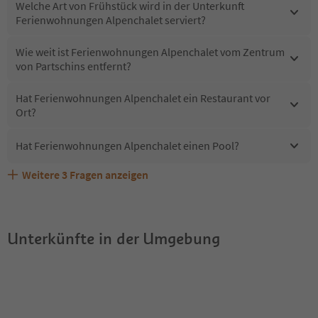
Welche Art von Frühstück wird in der Unterkunft
Ferienwohnungen Alpenchalet serviert?
Wie weit ist Ferienwohnungen Alpenchalet vom Zentrum
von Partschins entfernt?
Hat Ferienwohnungen Alpenchalet ein Restaurant vor
Ort?
Hat Ferienwohnungen Alpenchalet einen Pool?
Weitere
3
Fragen anzeigen
Sind Haustiere in der Unterkunft Ferienwohnungen
Erhalten die Gäste von Ferienwohnungen Alpenchalet
Welche Services bietet Ferienwohnungen Alpenchalet?
Alpenchalet erlaubt?
einen Südtirol Guestpass?
Unterkünfte in der Umgebung