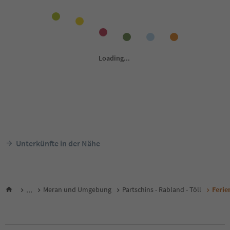
Unterkünfte in der Nähe
...
Meran und Umgebung
Partschins - Rabland - Töll
Ferie