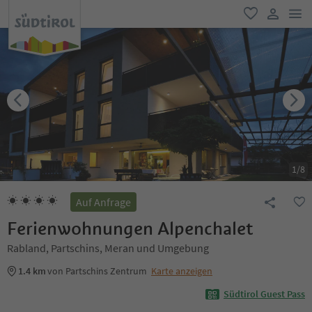
men
favorit
user lin
1
/
8
Auf Anfrage
Ferienwohnungen Alpenchalet
Rabland, Partschins, Meran und Umgebung
1.4 km
von Partschins Zentrum
Karte anzeigen
Südtirol Guest Pass