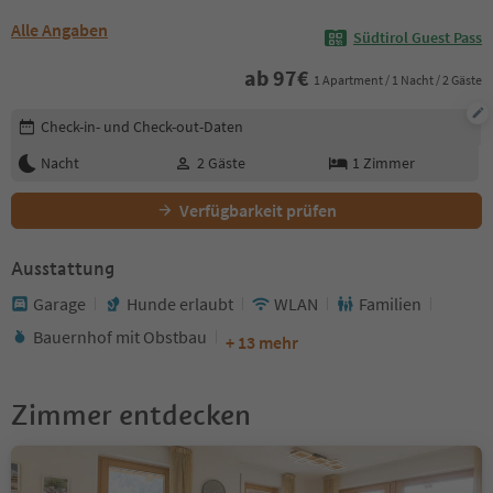
Alle Angaben
Südtirol Guest Pass
ab
97
€
1 Apartment / 1 Nacht / 2 Gäste
Buchungsdetails bearbeiten
Check-in- und Check-out-Daten
Nacht
2
Gäste
1
Zimmer
Verfügbarkeit prüfen
Ausstattung
Garage
Hunde erlaubt
WLAN
Familien
Bauernhof mit Obstbau
+ 13 mehr
Zimmer entdecken