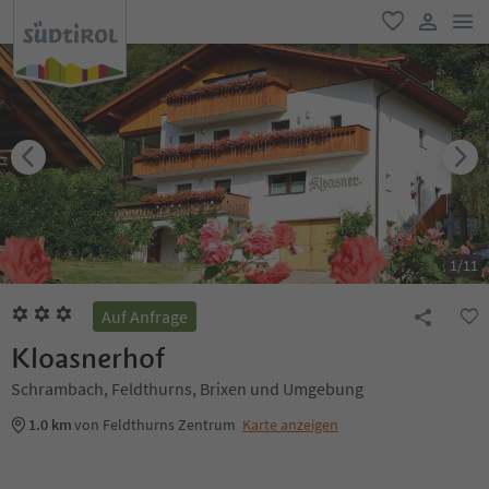
men
favorit
user lin
1
/
11
Auf Anfrage
Kloasnerhof
Schrambach, Feldthurns, Brixen und Umgebung
1.0 km
von Feldthurns Zentrum
Karte anzeigen