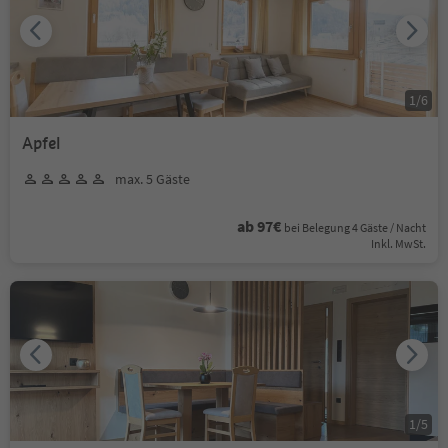
1
/
6
Apfel
max. 5 Gäste
ab 97€
bei Belegung 4 Gäste / Nacht
Inkl. MwSt.
1
/
5