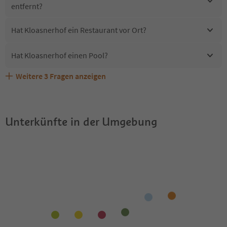
entfernt?
Hat Kloasnerhof ein Restaurant vor Ort?
Hat Kloasnerhof einen Pool?
Weitere
3
Fragen anzeigen
Erhalten die Gäste von Kloasnerhof einen Südtirol
Sind Haustiere in der Unterkunft Kloasnerhof erlaubt?
Welche Services bietet Kloasnerhof?
Guestpass?
Unterkünfte in der Umgebung