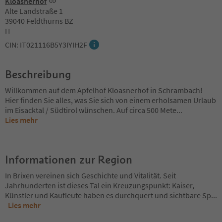
Kloasnerhof
Alte Landstraße 1
39040 Feldthurns BZ
IT
CIN: IT021116B5Y3IYIH2F
Beschreibung
Willkommen auf dem Apfelhof Kloasnerhof in Schrambach!
Hier finden Sie alles, was Sie sich von einem erholsamen Urlaub
im Eisacktal / Südtirol wünschen. Auf circa 500 Mete
...
Lies mehr
Informationen zur Region
In Brixen vereinen sich Geschichte und Vitalität. Seit
Jahrhunderten ist dieses Tal ein Kreuzungspunkt: Kaiser,
Künstler und Kaufleute haben es durchquert und sichtbare Sp
...
Lies mehr