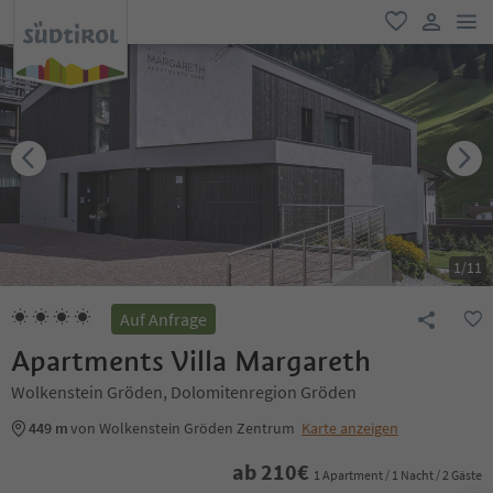
men
favorit
user lin
1
/
11
Auf Anfrage
Apartments Villa Margareth
Wolkenstein Gröden, Dolomitenregion Gröden
449 m
von Wolkenstein Gröden Zentrum
Karte anzeigen
ab
210
€
1 Apartment / 1 Nacht / 2 Gäste