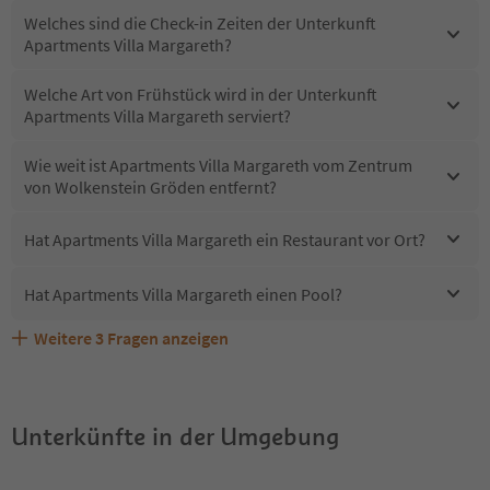
Welches sind die Check-in Zeiten der Unterkunft
Apartments Villa Margareth?
Welche Art von Frühstück wird in der Unterkunft
Apartments Villa Margareth serviert?
Wie weit ist Apartments Villa Margareth vom Zentrum
von Wolkenstein Gröden entfernt?
Hat Apartments Villa Margareth ein Restaurant vor Ort?
Hat Apartments Villa Margareth einen Pool?
Weitere
3
Fragen anzeigen
Sind Haustiere in der Unterkunft Apartments Villa
Erhalten die Gäste von Apartments Villa Margareth einen
Welche Services bietet Apartments Villa Margareth?
Margareth erlaubt?
Südtirol Guestpass?
Unterkünfte in der Umgebung