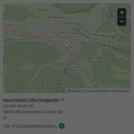
+
−
Leaflet
|
©
OpenStreetMap
Contributors
Apartments Villa Margareth
Streda Nives 30
39048 Wolkenstein Gröden BZ
IT
CIN: IT021089B4MMSIMRLL