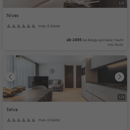
1
/
6
Nives
max. 6 Gäste
ab 245€
bei Belegung 4 Gäste / Nacht
Inkl. MwSt.
1
/
8
Selva
max. 6 Gäste