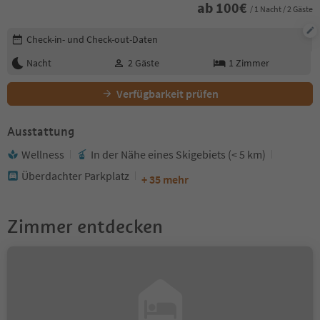
ab
100
€
/ 1 Nacht / 2 Gäste
Buchungsdetails bearbeiten
Check-in- und Check-out-Daten
Nacht
2
Gäste
1
Zimmer
Verfügbarkeit prüfen
Ausstattung
Wellness
In der Nähe eines Skigebiets (< 5 km)
Überdachter Parkplatz
+ 35 mehr
Zimmer entdecken