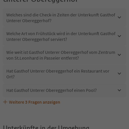
Welches sind die Check-in Zeiten der Unterkunft Gasthof
Unterer Obereggerhof?
Welche Art von Frühstück wird in der Unterkunft Gasthof
Unterer Obereggerhof serviert?
Wie weit ist Gasthof Unterer Obereggerhof vom Zentrum
von St.Leonhard in Passeier entfernt?
Hat Gasthof Unterer Obereggerhof ein Restaurant vor
Ort?
Hat Gasthof Unterer Obereggerhof einen Pool?
Weitere
3
Fragen anzeigen
Sind Haustiere in der Unterkunft Gasthof Unterer
Erhalten die Gäste von Gasthof Unterer Obereggerhof
Welche Services bietet Gasthof Unterer Obereggerhof?
Obereggerhof erlaubt?
einen Südtirol Guestpass?
Unterkünfte in der Umgebung