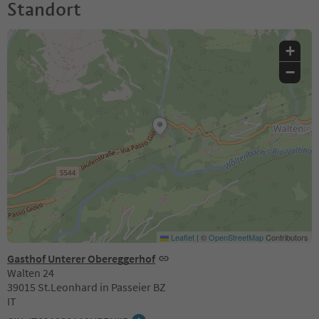
Standort
+
−
Leaflet
|
©
OpenStreetMap
Contributors
Gasthof Unterer Obereggerhof
Walten 24
39015 St.Leonhard in Passeier BZ
IT