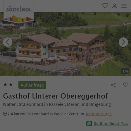
men
favorit
user lin
1
/
4
Auf Anfrage
Gasthof Unterer Obereggerhof
Walten, St.Leonhard in Passeier, Meran und Umgebung
2.4 km
von St.Leonhard in Passeier Zentrum
Karte anzeigen
Südtirol Guest Pass