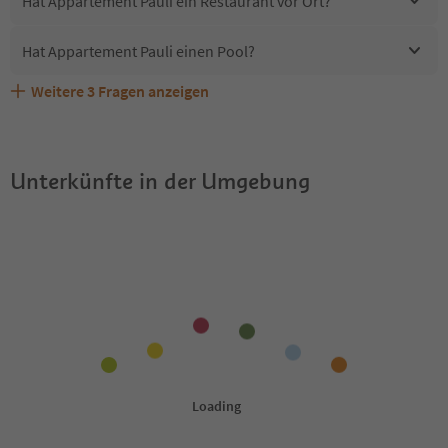
Hat Appartement Pauli ein Restaurant vor Ort?
Hat Appartement Pauli einen Pool?
Weitere
3
Fragen anzeigen
Sind Haustiere in der Unterkunft Appartement Pauli
Erhalten die Gäste von Appartement Pauli einen Südtirol
Welche Services bietet Appartement Pauli?
erlaubt?
Guestpass?
Unterkünfte in der Umgebung