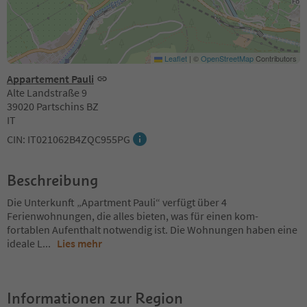
Leaflet
|
©
OpenStreetMap
Contributors
Appartement Pauli
Alte Landstraße 9
39020 Partschins BZ
IT
CIN: IT021062B4ZQC955PG
Beschreibung
Die Unterkunft „Apartment Pauli“ verfügt über 4
Ferienwohnungen, die alles bieten, was für einen kom-
fortablen Aufenthalt notwendig ist. Die Wohnungen haben eine
ideale L
...
Lies mehr
Informationen zur Region