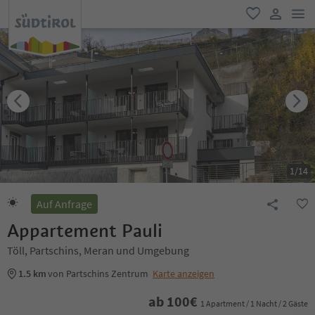
men
favorit
user lin
1
/
14
Auf Anfrage
Appartement Pauli
Töll, Partschins, Meran und Umgebung
1.5 km
von Partschins Zentrum
Karte anzeigen
ab
100
€
1 Apartment / 1 Nacht / 2 Gäste