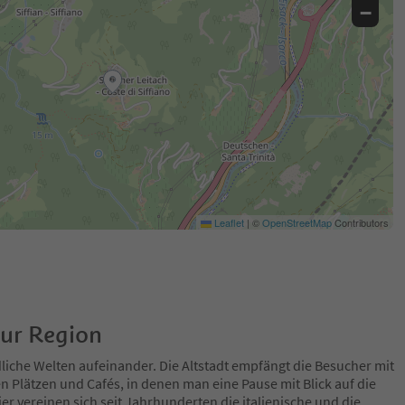
−
Leaflet
|
©
OpenStreetMap
Contributors
zur Region
dliche Welten aufeinander. Die Altstadt empfängt die Besucher mit
n Plätzen und Cafés, in denen man eine Pause mit Blick auf die
er vereinen sich seit Jahrhunderten die italienische und die
...