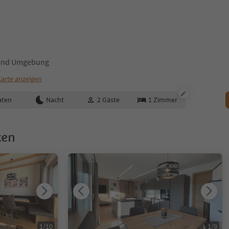
n und Umgebung
Karte anzeigen
aten
Nacht
2
Gäste
1
Zimmer
ken
1
/
10
1
/
9