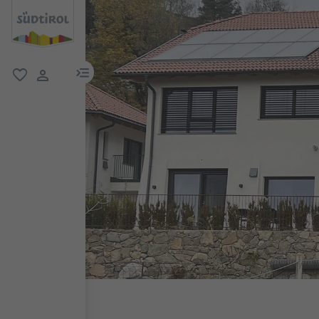
menu link
favorit
user link