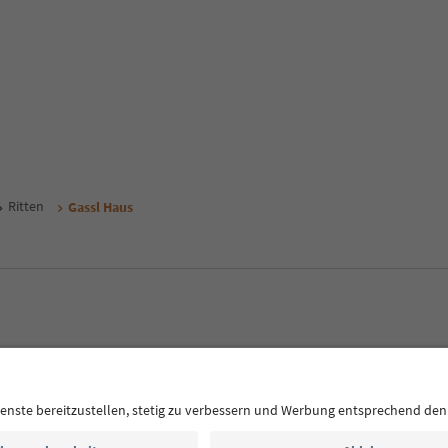
Ritten
Gassl Haus
CE
Datenschutzerklärung
AGB
Impressum
Cookie Policy
F
Südtirol B2B