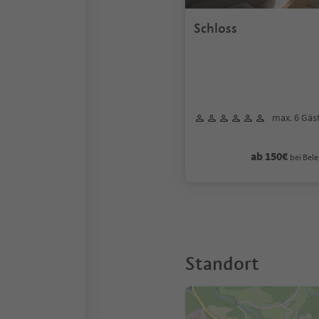
Schloss
max. 6 Gäs
ab 150€
bei Bele
Standort