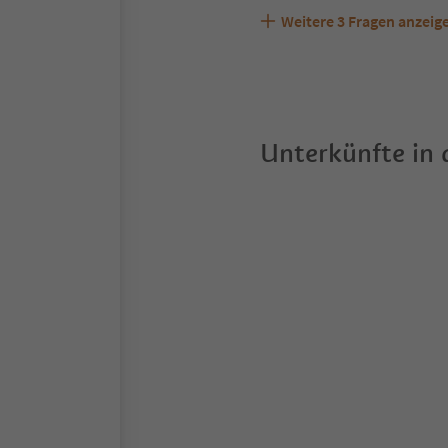
Weitere
3
Fragen anzeig
Sind Haustiere in der Un
Welche Services bietet 
Unterkünfte in