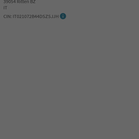
39054 Ritten BZ
IT
CIN: IT021072B44DSZSJJH