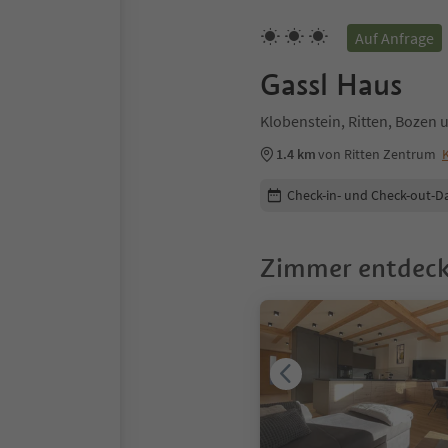
Auf Anfrage
Gassl Haus
Klobenstein, Ritten, Boze
1.4 km
von Ritten Zentrum
Buchungsdetails bearbeiten
Check-in- und Check-out-D
Zimmer entdec