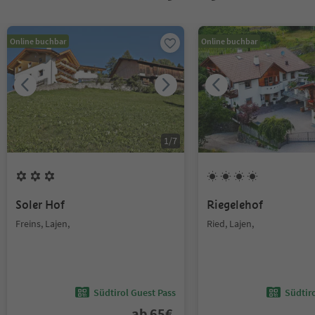
Online buchbar
Online buchbar
1
/
7
Soler Hof
Riegelehof
Freins, Lajen,
Ried, Lajen,
Südtirol Guest Pass
Südtir
ab
65
€