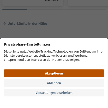
Unterkünfte in der Nähe
Lajen
Kircher Hof
Sprache: Deutsch
FAQ
Kontakt
Presse
MICE
Datenschutzerklärung
AGB
Impressum
Cookie Policy
Film commission
Über uns