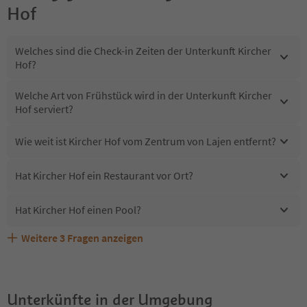
Hof
Welches sind die Check-in Zeiten der Unterkunft Kircher
Hof?
Welche Art von Frühstück wird in der Unterkunft Kircher
Hof serviert?
Wie weit ist Kircher Hof vom Zentrum von Lajen entfernt?
Hat Kircher Hof ein Restaurant vor Ort?
Hat Kircher Hof einen Pool?
Weitere
3
Fragen anzeigen
Erhalten die Gäste von Kircher Hof einen Südtirol
Sind Haustiere in der Unterkunft Kircher Hof erlaubt?
Welche Services bietet Kircher Hof?
Guestpass?
Unterkünfte in der Umgebung