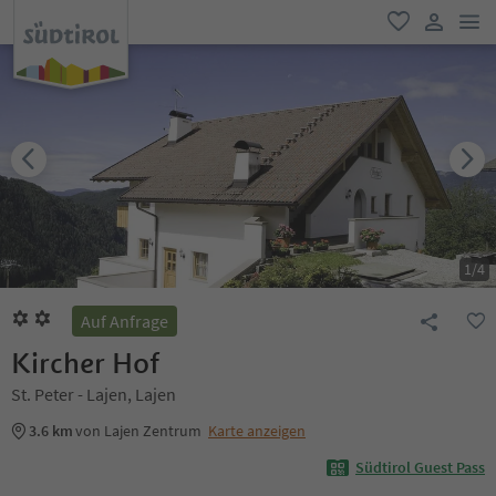
men
favorit
user lin
1
/
4
Auf Anfrage
Kircher Hof
St. Peter - Lajen, Lajen
3.6 km
von Lajen Zentrum
Karte anzeigen
Südtirol Guest Pass