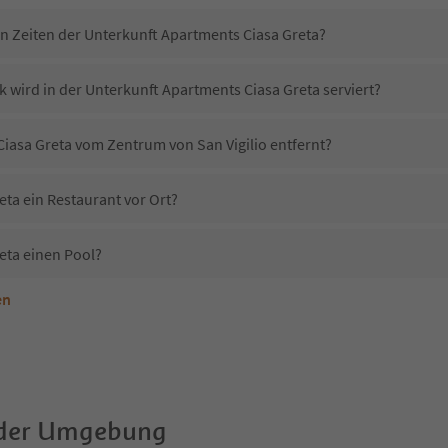
in Zeiten der Unterkunft Apartments Ciasa Greta?
 wird in der Unterkunft Apartments Ciasa Greta serviert?
Ciasa Greta vom Zentrum von San Vigilio entfernt?
eta ein Restaurant vor Ort?
eta einen Pool?
en
nterkunft Apartments Ciasa Greta erlaubt?
Apartments Ciasa Greta?
Erhalten die Gäste von Apartments Ciasa Greta einen Südtirol Guestpass?
 der Umgebung