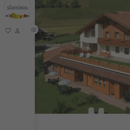
menu link
favorit
user link