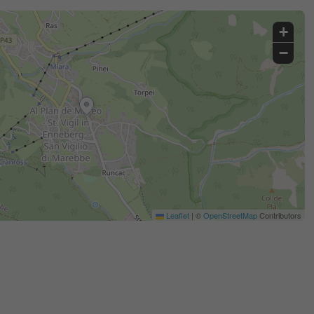
+
−
Leaflet
|
©
OpenStreetMap
Contributors