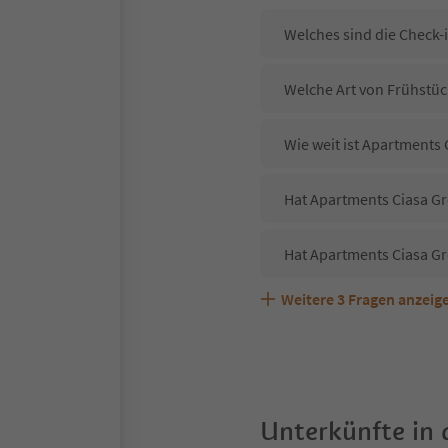
Welches sind die Check-
Welche Art von Frühstück
Wie weit ist Apartments 
Hat Apartments Ciasa Gr
Hat Apartments Ciasa Gr
Weitere
3
Fragen anzeig
Sind Haustiere in der U
Welche Services bietet 
Unterkünfte in