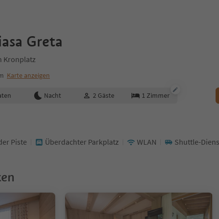
asa Greta
n Kronplatz
um
Karte anzeigen
aten
Nacht
2
Gäste
1
Zimmer
der Piste
Überdachter Parkplatz
WLAN
Shuttle-Diens
ken