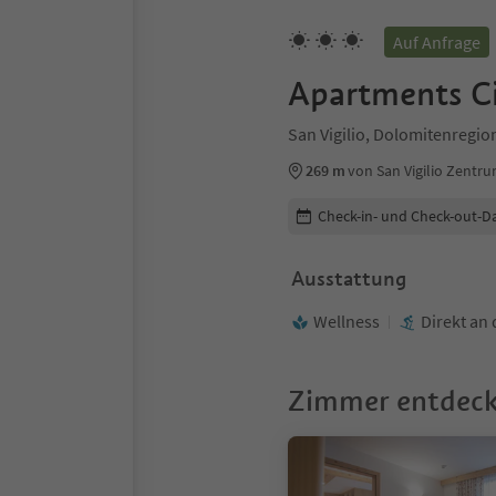
Auf Anfrage
Apartments Ci
San Vigilio, Dolomitenregio
269 m
von San Vigilio Zentr
Buchungsdetails bearbeiten
Check-in- und Check-out-D
Ausstattung
Wellness
Direkt an 
Zimmer entdec