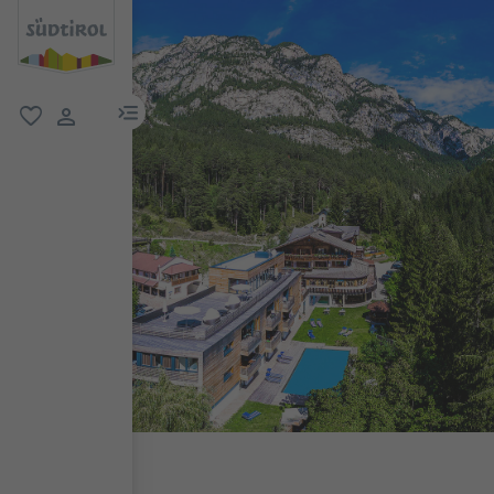
menu link
favorit
user link