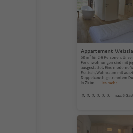
Appartement Weissl
58 m² für 2-6 Personen. Unse
Ferienwohnungen sind mit je
ausgestattet. Eine moderne
Esstisch, Wohnraum mit ausz
Doppelcouch, getrenntem D
in Zirbe
...
Lies mehr
max. 6 Gäs