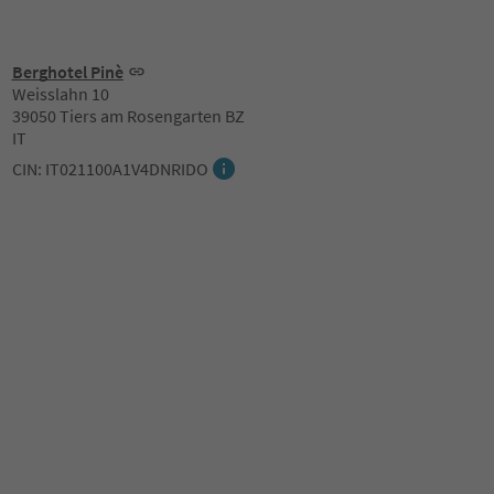
Berghotel Pinè
Weisslahn 10
39050 Tiers am Rosengarten BZ
IT
CIN: IT021100A1V4DNRIDO