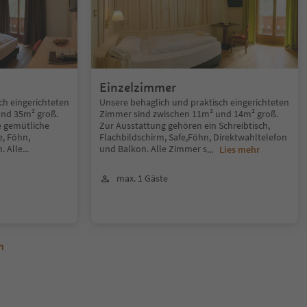
Einzelzimmer
ch eingerichteten
Unsere behaglich und praktisch eingerichteten
und 35m² groß.
Zimmer sind zwischen 11m² und 14m² groß.
e gemütliche
Zur Ausstattung gehören ein Schreibtisch,
e, Föhn,
Flachbildschirm, Safe,Föhn, Direktwahltelefon
. Alle
...
und Balkon. Alle Zimmer s
...
Lies mehr
max. 1 Gäste
n