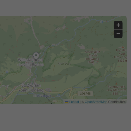
+
−
Leaflet
|
©
OpenStreetMap
Contributors