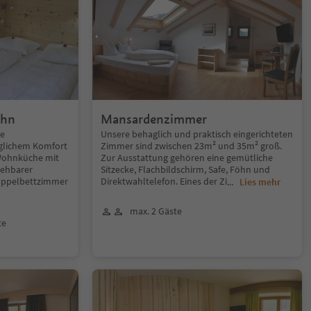
ahn
Mansardenzimmer
re
Unsere behaglich und praktisch eingerichteten
glichem Komfort
Zimmer sind zwischen 23m² und 35m² groß.
 Wohnküche mit
Zur Ausstattung gehören eine gemütliche
iehbarer
Sitzecke, Flachbildschirm, Safe, Föhn und
oppelbettzimmer
Direktwahltelefon. Eines der Zi
...
Lies mehr
max. 2 Gäste
te