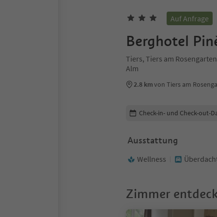
Auf Anfrage
Berghotel Pin
Tiers, Tiers am Rosengarten
Alm
2.8 km
von Tiers am Roseng
Buchungsdetails bearbeiten
Check-in- und Check-out-D
Ausstattung
Wellness
Überdacht
Zimmer entdec