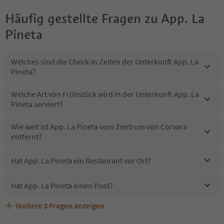
Häufig gestellte Fragen zu
App. La
Pineta
Welches sind die Check-in Zeiten der Unterkunft App. La
Pineta?
Welche Art von Frühstück wird in der Unterkunft App. La
Pineta serviert?
Wie weit ist App. La Pineta vom Zentrum von Corvara
entfernt?
Hat App. La Pineta ein Restaurant vor Ort?
Hat App. La Pineta einen Pool?
Weitere
3
Fragen anzeigen
Erhalten die Gäste von App. La Pineta einen Südtirol
Sind Haustiere in der Unterkunft App. La Pineta erlaubt?
Welche Services bietet App. La Pineta?
Guestpass?