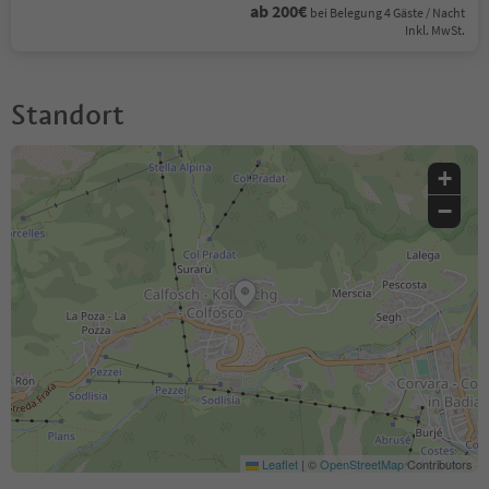
ab 200€
bei Belegung 4 Gäste / Nacht
Inkl. MwSt.
Standort
+
−
Leaflet
|
©
OpenStreetMap
Contributors