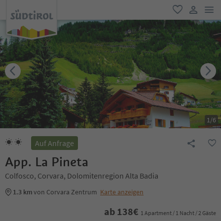
men
favorit
user lin
1
/
6
Auf Anfrage
App. La Pineta
Colfosco, Corvara, Dolomitenregion Alta Badia
1.3 km
von Corvara Zentrum
Karte anzeigen
ab
138
€
1 Apartment / 1 Nacht / 2 Gäste