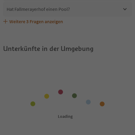
Hat Fallmerayerhof einen Pool?
Weitere
3
Fragen anzeigen
Sind Haustiere in der Unterkunft Fallmerayerhof
Erhalten die Gäste von Fallmerayerhof einen Südtirol
Welche Services bietet Fallmerayerhof?
erlaubt?
Guestpass?
Unterkünfte in der Umgebung