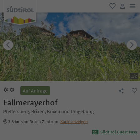
men
favorit
user lin
1
/
2
Auf Anfrage
Fallmerayerhof
Pfeffersberg, Brixen, Brixen und Umgebung
3.8 km
von Brixen Zentrum
Karte anzeigen
Südtirol Guest Pass