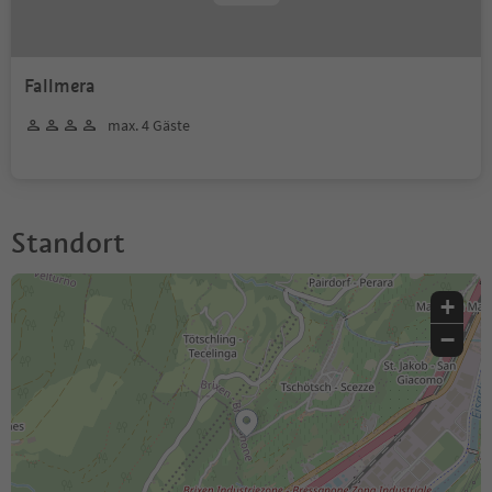
Fallmera
max. 4 Gäste
Standort
+
−