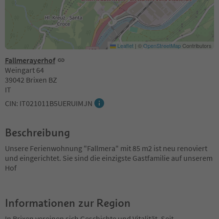
Leaflet
|
©
OpenStreetMap
Contributors
Fallmerayerhof
Weingart 64
39042 Brixen BZ
IT
CIN: IT021011B5UERUIMJN
Beschreibung
Unsere Ferienwohnung "Fallmera" mit 85 m2 ist neu renoviert
und eingerichtet. Sie sind die einzigste Gastfamilie auf unserem
Hof
Informationen zur Region
In Brixen vereinen sich Geschichte und Vitalität. Seit