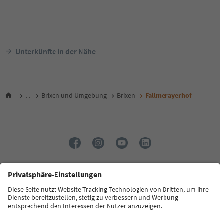
Unterkünfte in der Nähe
...
Brixen und Umgebung
Brixen
Fallmerayerhof
Sprache: Deutsch
FAQ
Kontakt
Presse
MICE
Datenschutzerklärung
AGB
Impressum
Cookie Policy
Film commission
Über uns