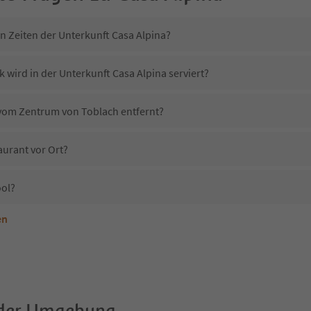
n Zeiten der Unterkunft Casa Alpina?
 wird in der Unterkunft Casa Alpina serviert?
a vom Zentrum von Toblach entfernt?
aurant vor Ort?
ool?
en
terkunft Casa Alpina erlaubt?
asa Alpina?
Erhalten die Gäste von Casa Alpina einen Südtirol Guestpass?
 der Umgebung