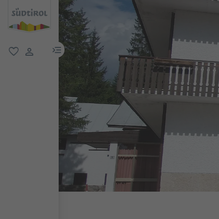
menu link
favorit
user link