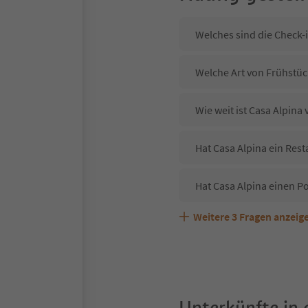
Welches sind die Check-i
Welche Art von Frühstück
Wie weit ist Casa Alpin
Hat Casa Alpina ein Rest
Hat Casa Alpina einen P
Weitere
3
Fragen anzeig
Sind Haustiere in der Un
Welche Services bietet C
Unterkünfte in