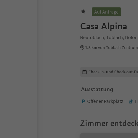
Auf Anfrage
Casa Alpina
Neutoblach, Toblach, Dolom
1.3 km
von Toblach Zentrum
Buchungsdetails bearbeiten
Check-in- und Check-out-D
Ausstattung
Offener Parkplatz
H
Zimmer entdec