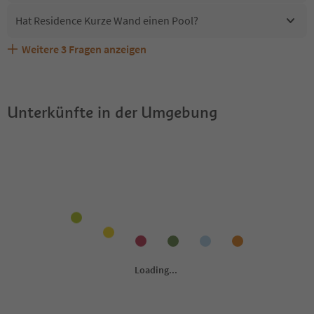
Hat Residence Kurze Wand einen Pool?
Weitere
3
Fragen anzeigen
Sind Haustiere in der Unterkunft Residence Kurze Wand
Erhalten die Gäste von Residence Kurze Wand einen
Welche Services bietet Residence Kurze Wand?
erlaubt?
Südtirol Guestpass?
Unterkünfte in der Umgebung