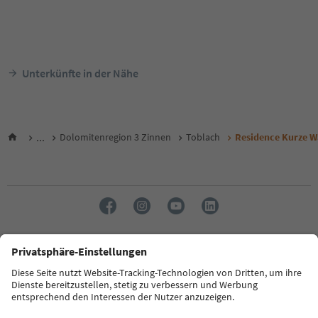
Unterkünfte in der Nähe
...
Dolomitenregion 3 Zinnen
Toblach
Residence Kurze 
Sprache: Deutsch
FAQ
Kontakt
Presse
MICE
Datenschutzerklärung
AGB
Impressum
Cookie Policy
Film commission
Über uns