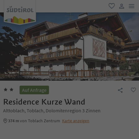
men
favorit
user lin
Auf Anfrage
Residence Kurze Wand
Alttoblach, Toblach, Dolomitenregion 3 Zinnen
374 m
von Toblach Zentrum
Karte anzeigen