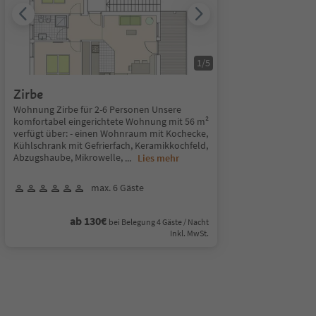
1
/
5
Zirbe
Wohnung Zirbe für 2-6 Personen Unsere
komfortabel eingerichtete Wohnung mit 56 m²
verfügt über: - einen Wohnraum mit Kochecke,
Kühlschrank mit Gefrierfach, Keramikkochfeld,
Abzugshaube, Mikrowelle,
...
Lies mehr
max. 6 Gäste
ab 130€
bei Belegung 4 Gäste / Nacht
Inkl. MwSt.