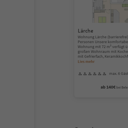
Lärche
Wohnung Lärche (barrierefrei)
Personen Unsere komfortabel
Wohnung mit 72 m² verfügt üb
großen Wohnraum mit Kochec
mit Gefrierfach, Keramikkochf
Lies mehr
max. 6 Gäs
ab 140€
bei Bele