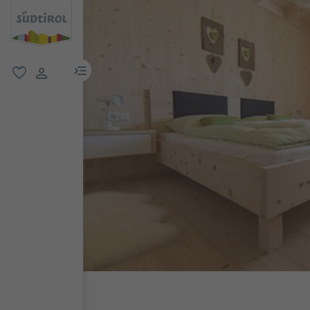
menu link
favorit
user link