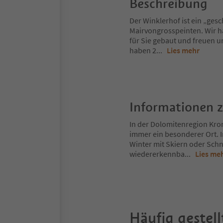
Beschreibung
Der Winklerhof ist ein „ges
Mairvongrosspeinten. Wir 
für Sie gebaut und freuen u
haben 2
...
Lies mehr
Informationen 
In der Dolomitenregion Kron
immer ein besonderer Ort. 
Winter mit Skiern oder Schn
wiedererkennba
...
Lies me
Häufig gestell