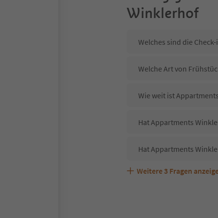
Winklerhof
Welches sind die Check-
Welche Art von Frühstüc
Wie weit ist Appartment
Hat Appartments Winkler
Hat Appartments Winkle
Weitere
3
Fragen anzeig
Sind Haustiere in der U
Welche Services bietet 