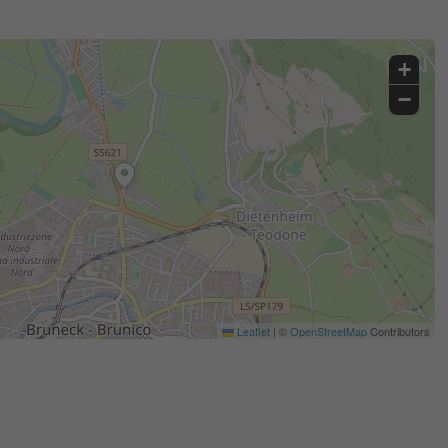
+
−
Leaflet
|
©
OpenStreetMap
Contributors