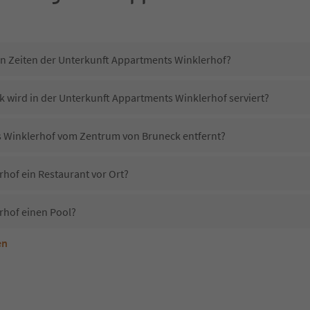
in Zeiten der Unterkunft Appartments Winklerhof?
k wird in der Unterkunft Appartments Winklerhof serviert?
s Winklerhof vom Zentrum von Bruneck entfernt?
hof ein Restaurant vor Ort?
rhof einen Pool?
en
nterkunft Appartments Winklerhof erlaubt?
Appartments Winklerhof?
Erhalten die Gäste von Appartments Winklerhof einen Südtirol Guestpass?