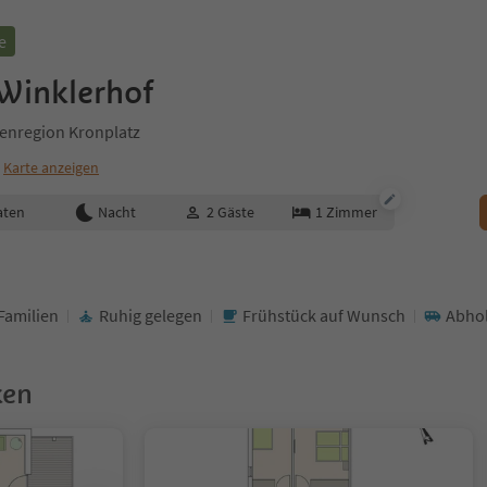
e
Winklerhof
enregion Kronplatz
Karte anzeigen
aten
Nacht
2
Gäste
1
Zimmer
Familien
Ruhig gelegen
Frühstück auf Wunsch
Abhol
ken