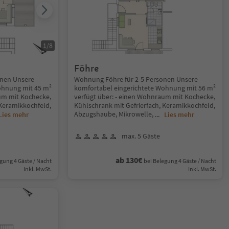
1
/
8
Föhre
onen Unsere
Wohnung Föhre für 2-5 Personen Unsere
ohnung mit 45 m²
komfortabel eingerichtete Wohnung mit 56 m²
um mit Kochecke,
verfügt über: - einen Wohnraum mit Kochecke,
 Keramikkochfeld,
Kühlschrank mit Gefrierfach, Keramikkochfeld,
Abzugshaube, Mikrowelle,
Lies mehr
...
Lies mehr
max. 5 Gäste
ab 130€
gung 4 Gäste / Nacht
bei Belegung 4 Gäste / Nacht
Inkl. MwSt.
Inkl. MwSt.