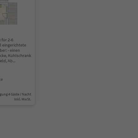
 für 2-6
 eingerichtete
er: - einen
ke, Kühlschrank
eld, Ab
...
te
gung 4 Gäste / Nacht
Inkl. MwSt.