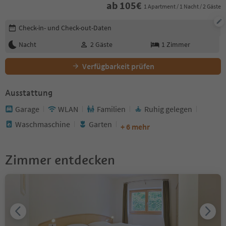
ab
105
€
1 Apartment / 1 Nacht / 2 Gäste
Buchungsdetails bearbeiten
Check-in- und Check-out-Daten
Nacht
2
Gäste
1
Zimmer
Verfügbarkeit prüfen
Ausstattung
Garage
WLAN
Familien
Ruhig gelegen
Waschmaschine
Garten
+ 6 mehr
Zimmer entdecken