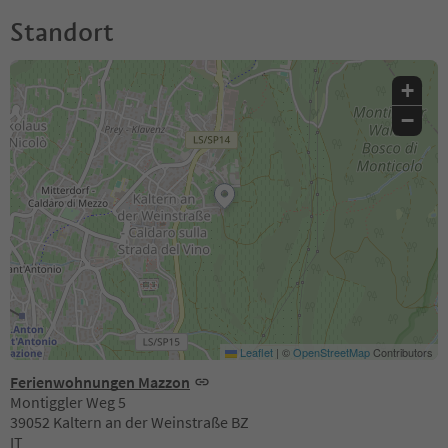
Standort
+
−
Leaflet
|
©
OpenStreetMap
Contributors
Ferienwohnungen Mazzon
Montiggler Weg 5
39052 Kaltern an der Weinstraße BZ
IT