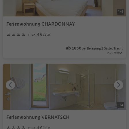
1
/
4
Ferienwohnung CHARDONNAY
max. 4 Gäste
ab 105€
bei Belegung 2 Gäste / Nacht
Inkl. MwSt.
1
/
4
Ferienwohnung VERNATSCH
max. 4 Gäste