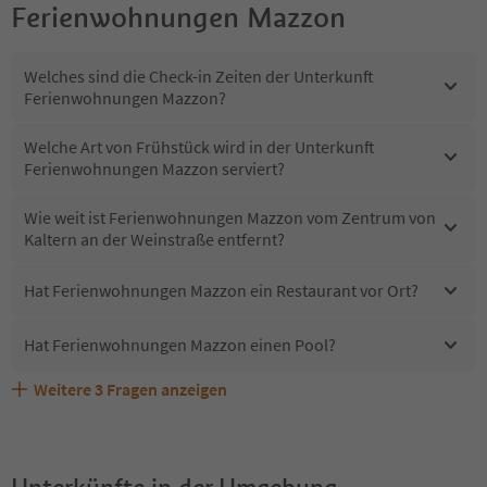
Ferienwohnungen Mazzon
Welches sind die Check-in Zeiten der Unterkunft
Ferienwohnungen Mazzon?
Welche Art von Frühstück wird in der Unterkunft
Ferienwohnungen Mazzon serviert?
Wie weit ist Ferienwohnungen Mazzon vom Zentrum von
Kaltern an der Weinstraße entfernt?
Hat Ferienwohnungen Mazzon ein Restaurant vor Ort?
Hat Ferienwohnungen Mazzon einen Pool?
Weitere
3
Fragen anzeigen
Sind Haustiere in der Unterkunft Ferienwohnungen
Erhalten die Gäste von Ferienwohnungen Mazzon einen
Welche Services bietet Ferienwohnungen Mazzon?
Mazzon erlaubt?
Südtirol Guestpass?
Unterkünfte in der Umgebung