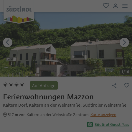
men
favorit
user lin
1
/
16
Auf Anfrage
Ferienwohnungen Mazzon
Kaltern Dorf, Kaltern an der Weinstraße, Südtiroler Weinstraße
517 m
von Kaltern an der Weinstraße Zentrum
Karte anzeigen
Südtirol Guest Pass