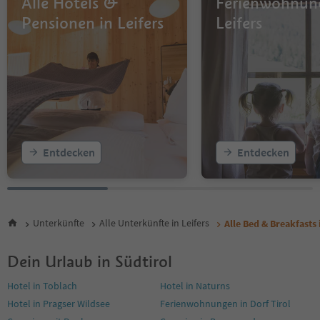
Alle Hotels &
Ferienwohnun
Pensionen in Leifers
Leifers
Entdecken
Entdecken
Unterkünfte
Alle Unterkünfte in Leifers
Alle Bed & Breakfasts 
Dein Urlaub in Südtirol
Hotel in Toblach
Hotel in Naturns
Hotel in Pragser Wildsee
Ferienwohnungen in Dorf Tirol