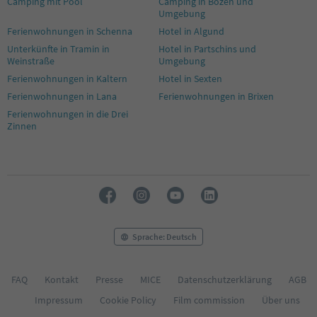
Camping mit Pool
Camping in Bozen und
Umgebung
Ferienwohnungen in Schenna
Hotel in Algund
Unterkünfte in Tramin in
Hotel in Partschins und
Weinstraße
Umgebung
Ferienwohnungen in Kaltern
Hotel in Sexten
Ferienwohnungen in Lana
Ferienwohnungen in Brixen
Ferienwohnungen in die Drei
Zinnen
Sprache: Deutsch
FAQ
Kontakt
Presse
MICE
Datenschutzerklärung
AGB
Impressum
Cookie Policy
Film commission
Über uns