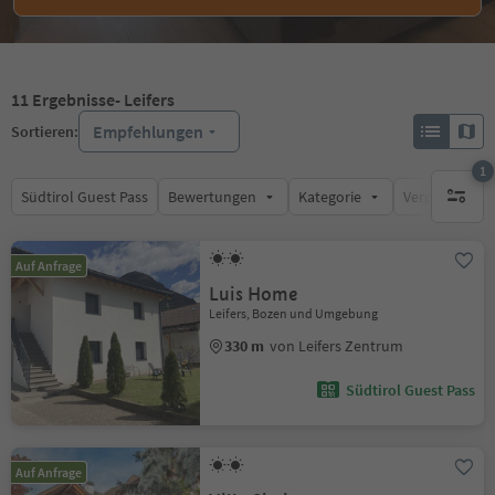
11
Ergebnisse
- Leifers
Empfehlungen
Sortieren:
1
Südtirol Guest Pass
Bewertungen
Kategorie
Verpflegungsa
1 aktive
Auf Anfrage
Luis Home
Leifers, Bozen und Umgebung
330 m
von Leifers Zentrum
Südtirol Guest Pass
Auf Anfrage