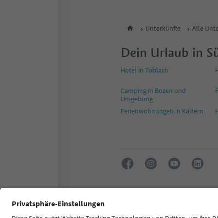
Unterkünfte
Alle Unt
Dein Urlaub in Sü
Hotel in Toblach
H
Camping in Bozen und
Umgebung
Ferienwohnungen in Kaltern
H
FAQ
Kontakt
Presse
MI
Zugänglichkeitserklärung