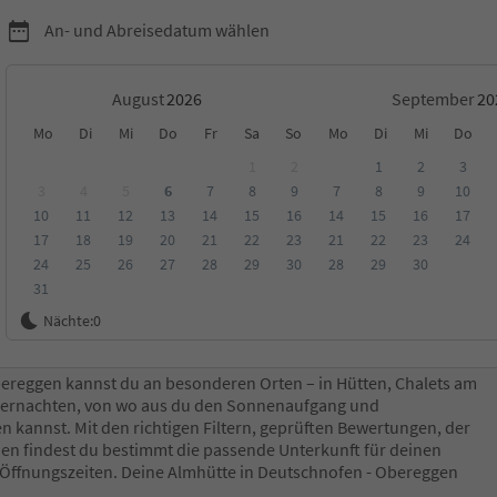
An- und Abreisedatum wählen
August
September
Mo
Di
Mi
Do
Fr
Sa
So
Mo
Di
Mi
Do
rismus
1
2
1
2
3
3
4
5
6
7
8
9
7
8
9
10
10
11
12
13
14
15
16
14
15
16
17
ungen
Kategorie
Verpflegungsart
Nachhaltige Unterkunft
17
18
19
20
21
22
23
21
22
23
24
24
25
26
27
28
29
30
28
29
30
31
Nächte:
0
ereggen kannst du an besonderen Orten – in Hütten, Chalets am
übernachten, von wo aus du den Sonnenaufgang und
kannst. Mit den richtigen Filtern, geprüften Bewertungen, der
n findest du bestimmt die passende Unterkunft für deinen
 Öffnungszeiten. Deine Almhütte in Deutschnofen - Obereggen