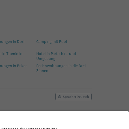
ungen in Dorf
Camping mit Pool
 in Tramin in
Hotel in Partschins und
Umgebung
ungen in Brixen
Ferienwohnungen in die Drei
Zinnen
Sprache: Deutsch
ilm commission
Über uns