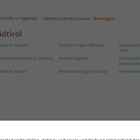
erkünfte im Eggental
Hütten in Deutschnofen - Obereggen
dtirol
otel in Naturns
Hotel in Pragser Wildsee
Ferienwohn
Tirol
Ferienwohnungen in Schenna
Hotel in Algund
Unterkünfte
Weinstraße
otel in Sexten
Ferienwohnungen in Lana
Ferienwohn
CE
Datenschutzerklärung
AGB
Impressum
Cookie Policy
F
Südtirol B2B