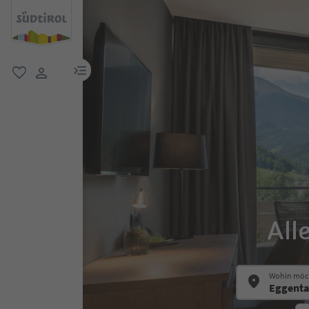
menu link
favorit
user link
All
Wohin möch