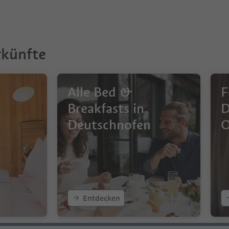
rkünfte
Alle Bed &
F
Breakfasts in
D
Deutschnofen
O
Entdecken