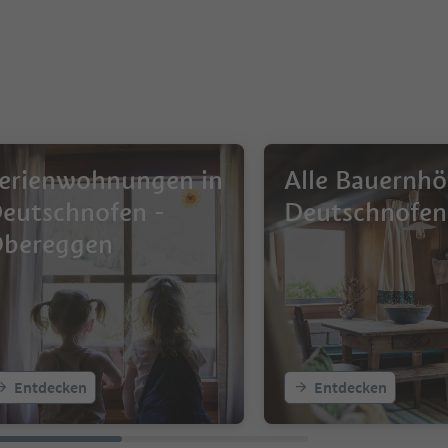
erienwohnungen in
Alle Bauernhö
eutschnofen -
Deutschnofen
bereggen
Entdecken
Entdecken