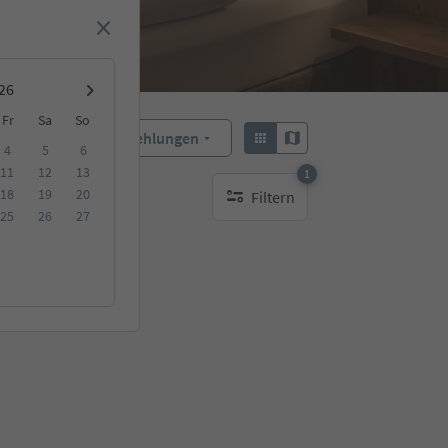
Fr
Sa
So
Empfehlungen
Sortieren:
4
5
6
11
12
13
1
18
19
20
Filtern
1 aktiver Filter
25
26
27