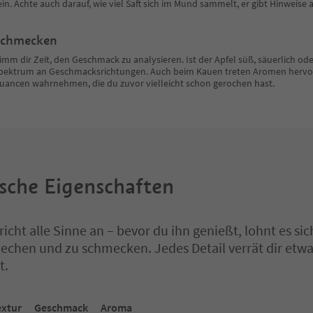
ein. Achte auch darauf, wie viel Saft sich im Mund sammelt, er gibt Hinweise au
Schmecken
imm dir Zeit, den Geschmack zu analysieren. Ist der Apfel süß, säuerlich od
pektrum an Geschmacksrichtungen. Auch beim Kauen treten Aromen hervor –
uancen wahrnehmen, die du zuvor vielleicht schon gerochen hast.
sche Eigenschaften
pricht alle Sinne an – bevor du ihn genießt, lohnt es s
riechen und zu schmecken. Jedes Detail verrät dir etwa
t.
extur
Geschmack
Aroma