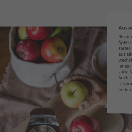
Ausse
Bevor d
Äpfel 
zartes
aus al
wachsi
langge
zarte S
Auch k
Urspru
ersten