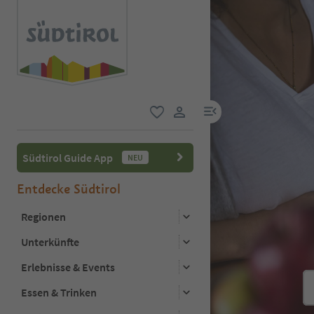
menu link
favorit
user link
Südtirol Guide App
NEU
Entdecke Südtirol
Regionen
Unterkünfte
Erlebnisse & Events
Essen & Trinken