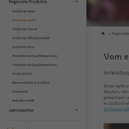
Regionale Produkte
Südtiroler Wein
Südtiroler Apfel
Südtiroler Speck
Regionale
Südtiroler Milchprodukte
Südtiroler Brot
Vom er
Produkte mit Qualitätszeichen
Getränke mit Qualitätszeichen
Verkostun
Direkt ab Hof
Bauernmärkte in Südtirol
Einen Apfel z
Riechen, Hör
Handwerk
gewachsen is
Naturkosmetik
In Südtirol 
professionel
Jahreszeiten