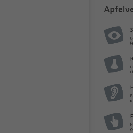
Apfelve
S
B
l
R
H
E
B
u
F
N
O