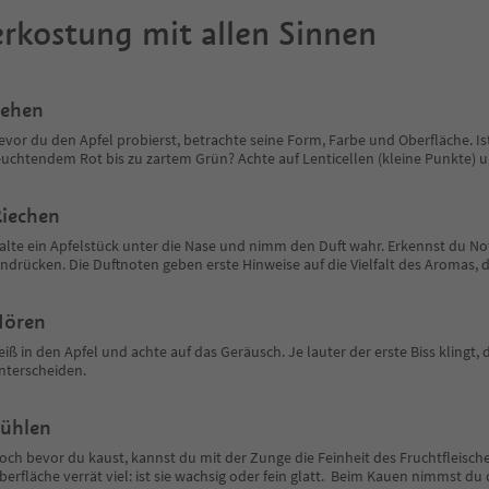
rkostung mit allen Sinnen
ehen
evor du den Apfel probierst, betrachte seine Form, Farbe und Oberfläche. I
euchtendem Rot bis zu zartem Grün? Achte auf Lenticellen (kleine Punkte) 
iechen
alte ein Apfelstück unter die Nase und nimm den Duft wahr. Erkennst du No
indrücken. Die Duftnoten geben erste Hinweise auf die Vielfalt des Aromas
Hören
eiß in den Apfel und achte auf das Geräusch. Je lauter der erste Biss klingt, 
nterscheiden.
ühlen
och bevor du kaust, kannst du mit der Zunge die Feinheit des Fruchtfleisches 
berfläche verrät viel: ist sie wachsig oder fein glatt. Beim Kauen nimmst du 