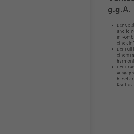
g.g.A.
Der Gold
und fein
In Kombi
eine ein
Der Fuji
einem mi
harmoni
Der Gran
ausgepr
bildet e
Kontras