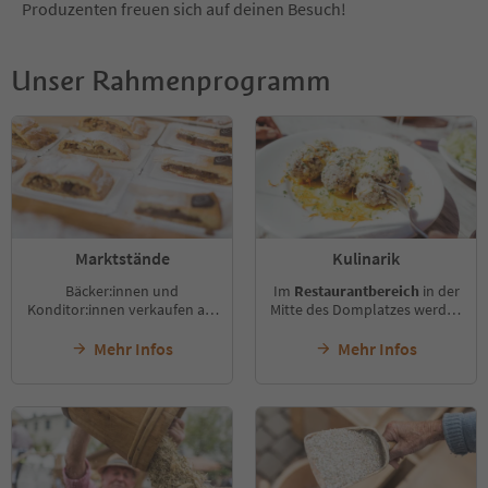
Produzenten freuen sich auf deinen Besuch!
Unser Rahmenprogramm
Marktstände
Kulinarik
Bäcker:innen und
Im
Restaurantbereich
in der
Konditor:innen verkaufen auf
Mitte des Domplatzes werden
dem Domplatz
Südtiroler
traditionelle Speisen serviert
Brot und Backwaren
wie
und Sitzgelegenheiten sind
Mehr Infos
Mehr Infos
Südtiroler Apfelstrudel und
vorhanden. Die Organisation
entführen dich an ihren
erfolgt in Kooperation mit
Ständen in die Welt der
dem HGV Brixen und dem
Südtiroler Backkunst.
Tourismusverein Brixen.