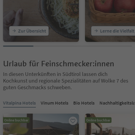
Zur Übersicht
Lerne die Vielfal
Urlaub für Feinschmecker:innen
In diesen Unterkünften in Südtirol lassen dich
Kochkunst und regionale Spezialitäten auf Wolke 7 des
guten Geschmacks schweben.
Sie befinden sich auf einem Registerkarten-Slider. Wählen Sie ein
Vitalpina Hotels
Vinum Hotels
Bio Hotels
Nachhaltigkeitsl
Online buchbar
Online buchbar