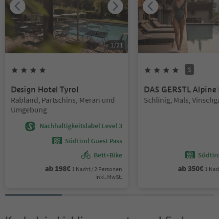
1
/
21
S
4
Sterne
4
Sterne
Superi
Design Hotel Tyrol
DAS GERSTL Alpine 
Standort:
Standort:
Rabland, Partschins, Meran und
Schlinig, Mals, Vinsch
Umgebung
Nachhaltigkeitslabel Level 3
Südtirol Guest Pass
Bett+Bike
Südtir
ab
198
€
ab
350
€
1 Nacht / 2 Personen
1 Nac
Inkl. MwSt.