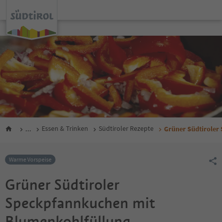
...
Essen & Trinken
Südtiroler Rezepte
Grüner Südtiroler
Warme Vorspeise
Grüner Südtiroler
Speckpfannkuchen mit
Blumenkohlfüllung