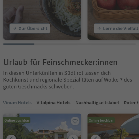
Zur Übersicht
Lerne die Vielfal
Urlaub für Feinschmecker:innen
In diesen Unterkünften in Südtirol lassen dich
Kochkunst und regionale Spezialitäten auf Wolke 7 des
guten Geschmacks schweben.
Sie befinden sich auf einem Registerkarten-Slider. Wählen Sie ein
Vinum Hotels
Vitalpina Hotels
Nachhaltigkeitslabel
Roter 
Online buchbar
Online buchbar