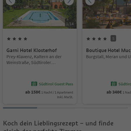
1
/
14
S
4
Sterne
4
Sterne
Superi
Garni Hotel Klosterhof
Boutique Hotel Muc
Standort:
Standort:
Prey-Klavenz, Kaltern an der
Burgstall, Meran und
Weinstraße, Südtiroler
Weinstraße
Südtirol Guest Pass
Südtir
ab
158
€
ab
346
€
1 Nacht / 1 Apartment
1 Nac
Inkl. MwSt.
Koch dein Lieblingsrezept – und finde