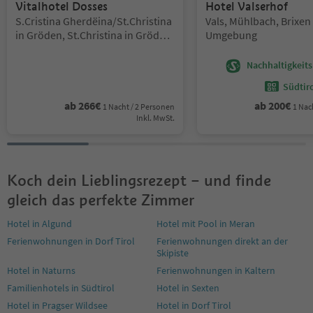
Vitalhotel Dosses
Hotel Valserhof
Standort:
Standort:
S.Cristina Gherdëina/St.Christina
Vals, Mühlbach, Brixen
in Gröden, St.Christina in Gröden,
Umgebung
Dolomitenregion Gröden
Nachhaltigkeits
Südtir
ab
266
€
ab
200
€
1 Nacht / 2 Personen
1 Nac
Inkl. MwSt.
Koch dein Lieblingsrezept – und finde
gleich das perfekte Zimmer
Hotel in Algund
Hotel mit Pool in Meran
Ferienwohnungen in Dorf Tirol
Ferienwohnungen direkt an der
Skipiste
Hotel in Naturns
Ferienwohnungen in Kaltern
Familienhotels in Südtirol
Hotel in Sexten
Hotel in Pragser Wildsee
Hotel in Dorf Tirol