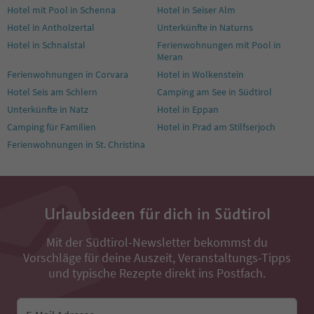
Hotel mit Pool in Schenna
Hotel in Seiser Alm
Hotel in Antholzertal
Unterkünfte in Naturns
Hotel in Schnalstal
Ferienwohnungen mit Pool in
Meran
Ferienwohnungen in Corvara
Hotel in Wolkenstein
Hotel Seis am Schlern
Camping am See in Südtirol
Unterkünfte in Natz
Hotel in Eppan
Camping für Familien
Hotel in Prad am Stilfserjoch
Ferienwohnungen in St. Christina
Urlaubsideen für dich in Südtirol
Mit der Südtirol-Newsletter bekommst du
Vorschläge für deine Auszeit, Veranstaltungs-Tipps
und typische Rezepte direkt ins Postfach.