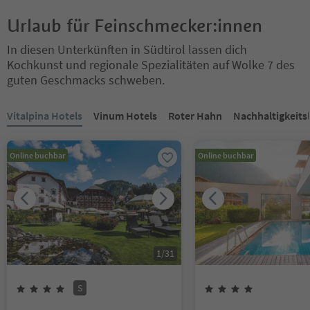
Urlaub für Feinschmecker:innen
In diesen Unterkünften in Südtirol lassen dich
Kochkunst und regionale Spezialitäten auf Wolke 7 des
guten Geschmacks schweben.
Sie befinden sich auf einem Registerkarten-Slider. Wählen Sie ein
Vitalpina Hotels
Vinum Hotels
Roter Hahn
Nachhaltigkeits
Online buchbar
Online buchbar
1
/
31
S
4
Sterne
Superior
4
Sterne