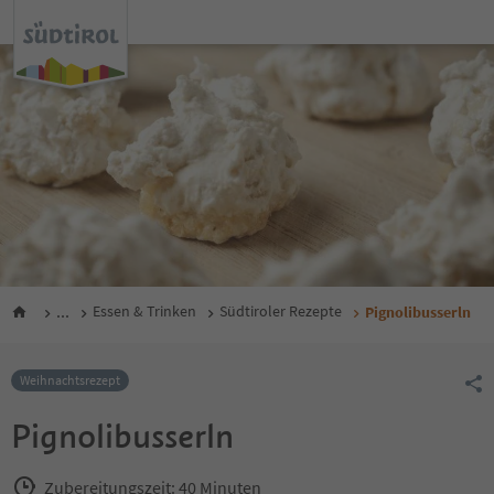
...
Essen & Trinken
Südtiroler Rezepte
Pignolibusserln
Weihnachtsrezept
Pignolibusserln
Zubereitungszeit: 40 Minuten