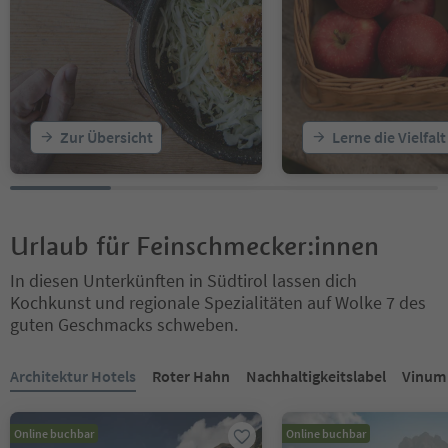
Zur Übersicht
Lerne die Vielfal
Urlaub für Feinschmecker:innen
In diesen Unterkünften in Südtirol lassen dich
Kochkunst und regionale Spezialitäten auf Wolke 7 des
guten Geschmacks schweben.
Sie befinden sich auf einem Registerkarten-Slider. Wählen Sie ein
Architektur Hotels
Roter Hahn
Nachhaltigkeitslabel
Vinum 
Online buchbar
Online buchbar