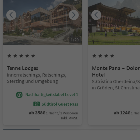
1
/
29
5
Sterne
4
Sterne
Tenne Lodges
Monte Pana – Dolo
Standort:
Innerratschings, Ratschings,
Hotel
Sterzing und Umgebung
Standort:
S.Cristina Gherdëina/S
in Gröden, St.Christina
Dolomitenregion Gröd
Nachhaltigkeitslabel Level 1
Südtirol Guest Pass
ab
358
€
ab
124
€
1 Nacht / 2 Personen
1 Nac
Inkl. MwSt.