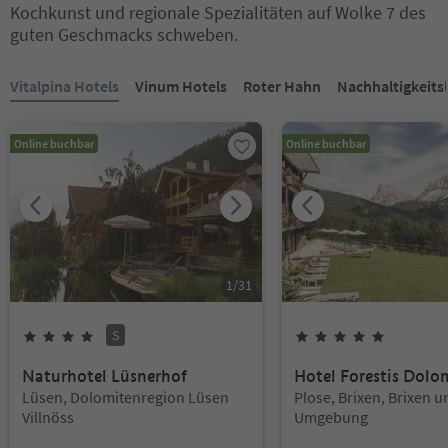
Kochkunst und regionale Spezialitäten auf Wolke 7 des
guten Geschmacks schweben.
Sie befinden sich auf einem Registerkarten-Slider. Wählen Sie ein
Vitalpina Hotels
Vinum Hotels
Roter Hahn
Nachhaltigkeits
Online buchbar
Online buchbar
1
/
31
S
4
Sterne
Superior
5
Sterne
Naturhotel Lüsnerhof
Hotel Forestis Dolo
Standort:
Standort:
Lüsen, Dolomitenregion Lüsen
Plose, Brixen, Brixen u
Villnöss
Umgebung