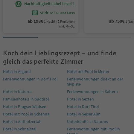
Nachhaltigkeitslabel Level 1
Südtirol Guest Pass
ab
198
€
ab
750
€
1 Nacht / 2 Personen
1 Nac
Inkl. MwSt.
Koch dein Lieblingsrezept – und finde
gleich das perfekte Zimmer
Hotel in Algund
Hotel mit Pool in Meran
Ferienwohnungen in Dorf Tirol
Ferienwohnungen direkt an der
Skipiste
Hotel in Naturns
Ferienwohnungen in Kaltern
Familienhotels in Südtirol
Hotel in Sexten
Hotel in Pragser Wildsee
Hotel in Dorf Tirol
Hotel mit Pool in Schenna
Hotel in Seiser Alm
Hotel in Antholzertal
Unterkünfte in Naturns
Hotel in Schnalstal
Ferienwohnungen mit Pool in
Meran