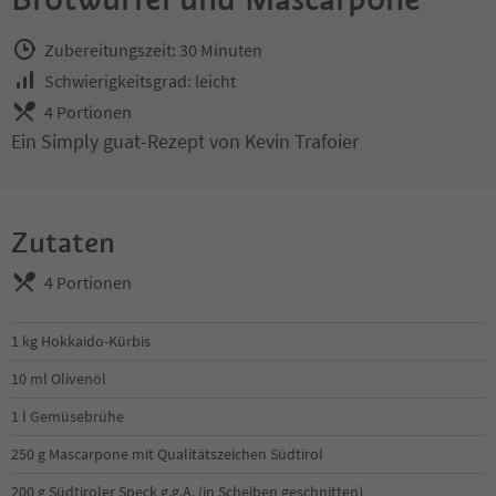
Zubereitungszeit: 30 Minuten
Schwierigkeitsgrad: leicht
4 Portionen
Ein Simply guat-Rezept von Kevin Trafoier
Zutaten
4 Portionen
1 kg Hokkaido-Kürbis
10 ml Olivenöl
1 l Gemüsebrühe
250 g Mascarpone mit Qualitätszeichen Südtirol
200 g Südtiroler Speck g.g.A. (in Scheiben geschnitten)