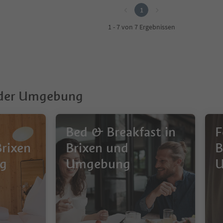
1
1 - 7 von 7 Ergebnissen
 der Umgebung
Bed & Breakfast in
F
Brixen
Brixen und
B
g
Umgebung