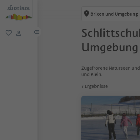
Brixen und Umgebung
Schlittschu
menu link
favorit
user link
Umgebung
Zugefrorene Naturseen und 
und Klein.
7
Ergebnisse