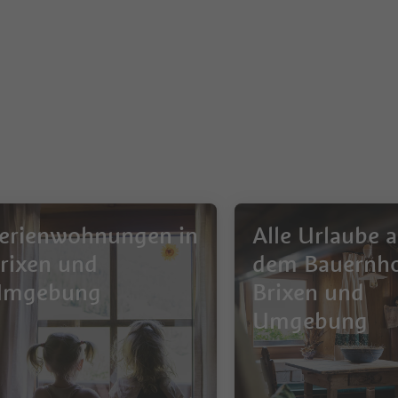
erienwohnungen in
Alle Urlaube a
rixen und
dem Bauernho
Umgebung
Brixen und
Umgebung