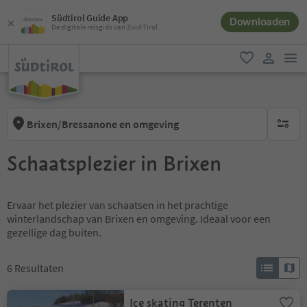
Südtirol Guide App
Downloaden
De digitale reisgids van Zuid-Tirol
men
favoriet
gebruike
Brixen/Bressanone en omgeving
geen act
Schaatsplezier in Brixen
Ervaar het plezier van schaatsen in het prachtige
winterlandschap van Brixen en omgeving. Ideaal voor een
gezellige dag buiten.
6
Resultaten
Ice skating Terenten