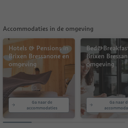
Accommodaties in de omgeving
Hotels & Pensions in
Bed&Breakfast
Brixen Bressanone en
Brixen Bressa
omgeving
omgeving
Ga naar de
Ga naar d
accommodaties
accommodat