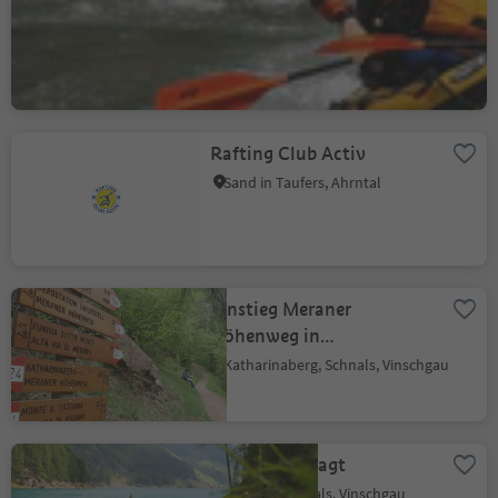
Expeditions
Saltaus, St.Martin in Passeier, Meran und Umgebung
Rafting Club Activ
Sand in Taufers, Ahrntal
Einstieg Meraner
Höhenweg in
Katharinaberg
Katharinaberg, Schnals, Vinschgau
Stausee Vernagt
Vernagt, Schnals, Vinschgau