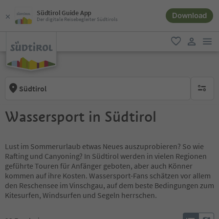
Südtirol Guide App
Download
Der digitale Reisebegleiter Südtirols
men
favorit
user lin
Südtirol
keine ak
Wassersport in Südtirol
Lust im Sommerurlaub etwas Neues auszuprobieren? So wie
Rafting und Canyoning? In Südtirol werden in vielen Regionen
geführte Touren für Anfänger geboten, aber auch Könner
kommen auf ihre Kosten. Wassersport-Fans schätzen vor allem
den Reschensee im Vinschgau, auf dem beste Bedingungen zum
Kitesurfen, Windsurfen und Segeln herrschen.