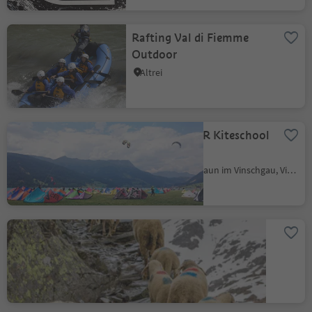
Rafting Val di Fiemme
Outdoor
Altrei
PROBOARDER Kiteschool
Reschensee
Langtaufers, Graun im Vinschgau, Vinschgau
Transhumanz
Vernagt, Schnals, Vinschgau