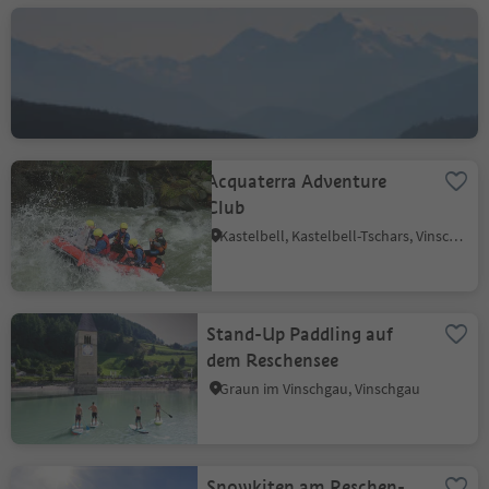
Caramba Kiteschule
Plawenn, Graun im Vinschgau, Vinschgau
Acquaterra Adventure
Club
Kastelbell, Kastelbell-Tschars, Vinschgau
Stand-Up Paddling auf
dem Reschensee
Graun im Vinschgau, Vinschgau
Snowkiten am Reschen-