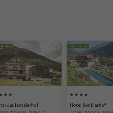
e buchbar
Online buchbar
1
/
30
tel Jaufentalerhof
Hotel Sonklarhof
ental, Ratschings, Sterzing und
Ridnaun, Ratschings, Sterzin