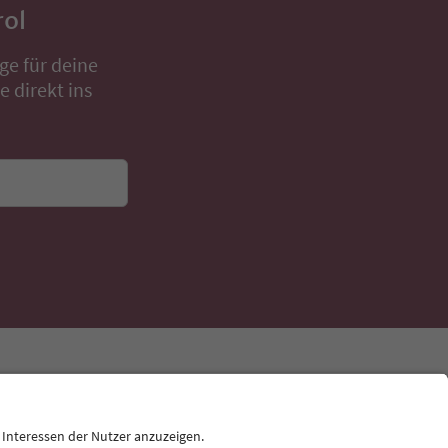
rol
ge für deine
 direkt ins
Sprache: Deutsch