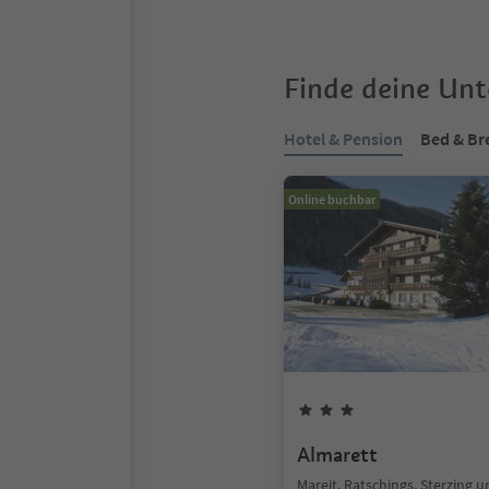
Finde deine Un
Hotel & Pension
Bed & Br
Online buchbar
Almarett
Mareit, Ratschings, Sterzing 