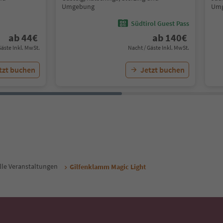
Umgebung
Um
Südtirol Guest Pass
ab
44
€
ab
140
€
Gäste Inkl. MwSt.
Nacht / Gäste Inkl. MwSt.
tzt buchen
Jetzt buchen
lle Veranstaltungen
Gilfenklamm Magic Light