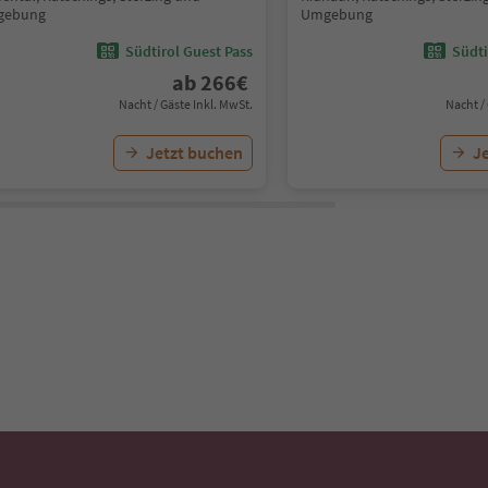
gebung
Umgebung
Südtirol Guest Pass
Südti
ab
266
€
Nacht / Gäste Inkl. MwSt.
Nacht /
Jetzt buchen
J