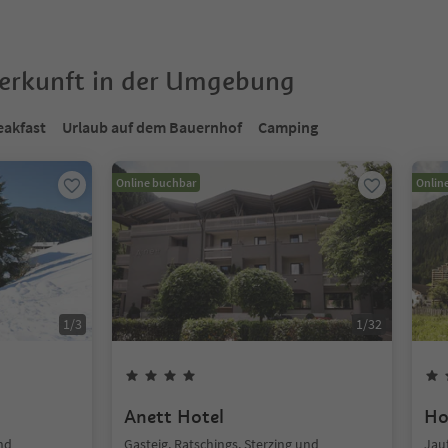
terkunft in der Umgebung
eakfast
Urlaub auf dem Bauernhof
Camping
Online buchbar
Onlin
1
/
3
1
/
32
Anett Hotel
Ho
und
Gasteig, Ratschings, Sterzing und
Jauf