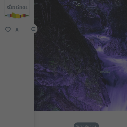
menu link
favorit
user link
Veranstaltung