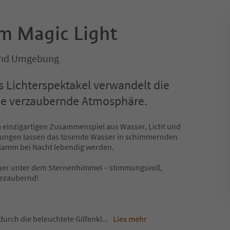
m Magic Light
 und Umgebung
 Lichterspektakel verwandelt die
ne verzaubernde Atmosphäre.
m einzigartigen Zusammenspiel aus Wasser, Licht und
erungen lassen das tosende Wasser in schimmernden
Klamm bei Nacht lebendig werden.
uer unter dem Sternenhimmel – stimmungsvoll,
bezaubernd!
urch die beleuchtete Gilfenkl
...
Lies mehr