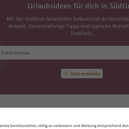
Urlaubsideen für dich in Südti
Mit der Südtirol-Newsletter bekommst du Vorschlä
Auszeit, Veranstaltungs-Tipps und typische Rezepte
Postfach.
E-Mail Adresse
Jetzt anmelden