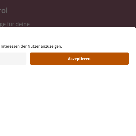
rol
ge für deine
 direkt ins