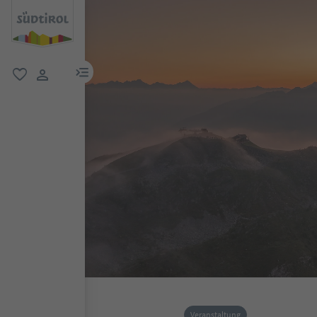
menu link
favorit
user link
Veranstaltung