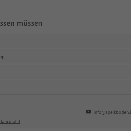
wissen müssen
ng
info@speikboden.i
ahrntal.it