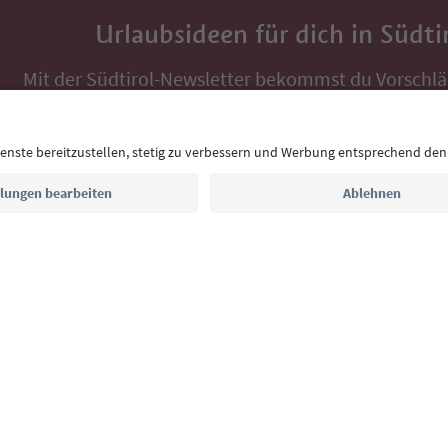
Urlaubsideen für dich in Südti
Mit der Südtirol-Newsletter bekommst du Vorschlä
Auszeit, Veranstaltungs-Tipps und typische Rezepte
Postfach.
E-Mail Adresse
Jetzt anmelden