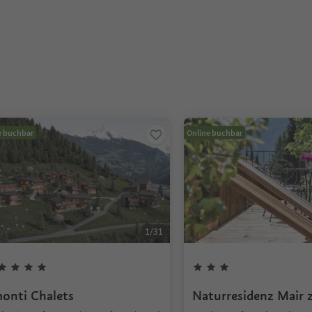
e buchbar
Online buchbar
1
/
31
onti Chalets
Naturresidenz Mair 