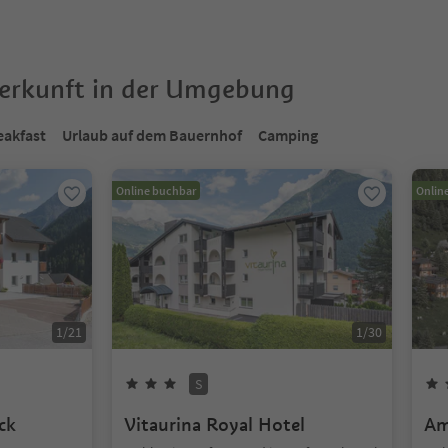
terkunft in der Umgebung
eakfast
Urlaub auf dem Bauernhof
Camping
Online buchbar
Onlin
1
/
21
1
/
30
S
ck
Vitaurina Royal Hotel
Am