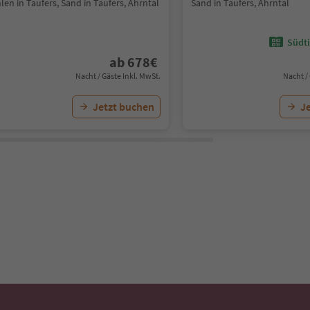
en in Taufers, Sand in Taufers, Ahrntal
Sand in Taufers, Ahrntal
Südti
ab
678
€
Nacht / Gäste Inkl. MwSt.
Nacht /
Jetzt buchen
J