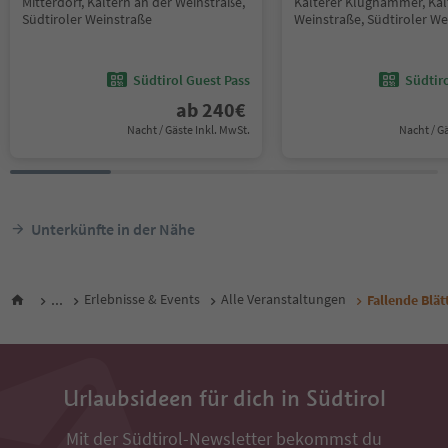
Mitterdorf, Kaltern an der Weinstraße,
Kalterer Klughammer, Kal
Südtiroler Weinstraße
Weinstraße, Südtiroler We
Südtirol Guest Pass
Südtir
ab
240
€
Nacht / Gäste Inkl. MwSt.
Nacht / G
Unterkünfte in der Nähe
...
Erlebnisse & Events
Alle Veranstaltungen
Fallende Blät
Urlaubsideen für dich in Südtirol
Mit der Südtirol-Newsletter bekommst du