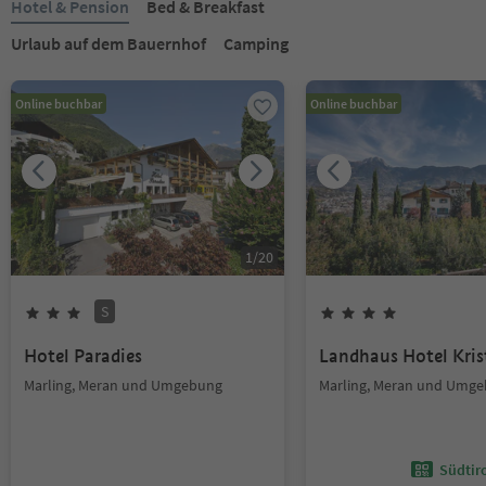
Hotel & Pension
Bed & Breakfast
Urlaub auf dem Bauernhof
Camping
Online buchbar
Online buchbar
1
/
20
S
Hotel Paradies
Landhaus Hotel Kris
Marling, Meran und Umgebung
Marling, Meran und Umg
Südtir