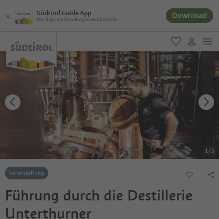
Südtirol Guide App
Download
Der digitale Reisebegleiter Südtirols
men
favorit
user lin
1
/
3
Veranstaltung
Führung durch die Destillerie
Unterthurner