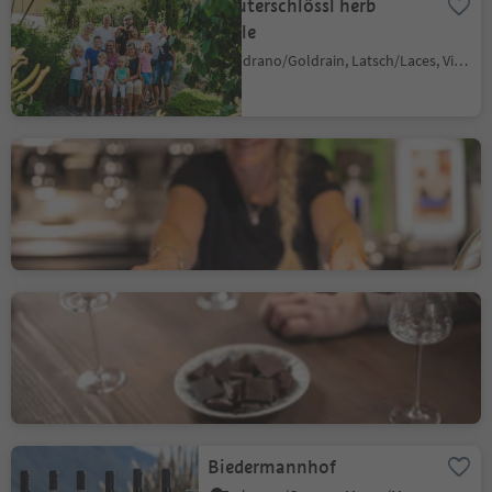
Kräuterschlössl herb
castle
Coldrano/Goldrain, Latsch/Laces, Vinschgau/Val Venosta
Gatterer bakery-
confectionery with café
Chienes/Kiens, Kiens/Chienes, Dolomites Region Kronplatz/Plan de Corones
Schwarz Distillery
Meltina/Mölten, Mölten/Meltina, Bolzano/Bozen and environs
Biedermannhof