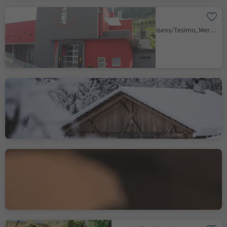
Tisner Speck
Narano/Naraun, Tisens/Tesimo, Meran/Merano and environs
Forge
Valdaora di Sopra/Oberolang, Olang/Valdaora, Dolomites Region Kronplatz/Plan de Corones
Genussmanufaktur
Walcher
Pianizza di Sopra/Oberplanitzing, Kaltern an der Weinstraße/Caldaro sulla Strada del Vino, Alto Adige Wine Road