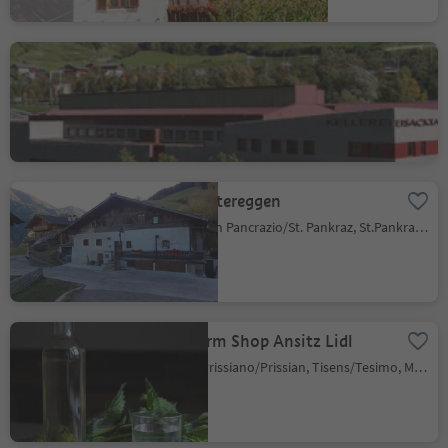
Cantina Valle Isarco
Untrum/Untrum, Klausen/Chiusa, Brixen/Bressanone and environs
Mittereggen
San Pancrazio/St. Pankraz, St.Pankraz/San Pancrazio, Meran/Merano and environs
Farm Shop Ansitz Lidl
Prissiano/Prissian, Tisens/Tesimo, Meran/Merano and environs