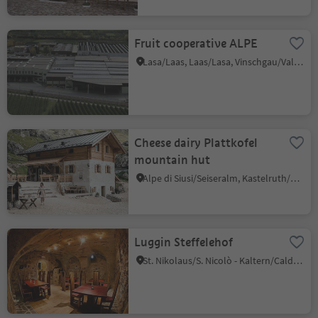
Fruit cooperative ALPE
Lasa/Laas, Laas/Lasa, Vinschgau/Val Venosta
Cheese dairy Plattkofel
mountain hut
Alpe di Siusi/Seiseralm, Kastelruth/Castelrotto, Dolomites Region Seiser Alm
Luggin Steffelehof
St. Nikolaus/S. Nicolò - Kaltern/Caldaro, Kaltern an der Weinstraße/Caldaro sulla Strada del Vino, Alto Adige Wine Road