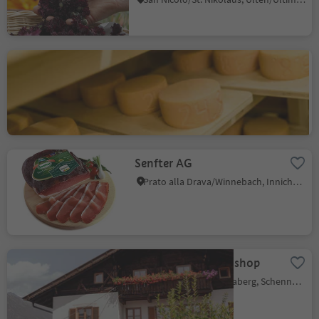
Boarbichl - Farm shop and
cheese factory
Talle di Sopra/Obertall, Schenna/Scena, Meran/Merano and environs
Senfter AG
Prato alla Drava/Winnebach, Innichen/San Candido, Dolomites Region 3 Zinnen
Lechnerhof - farm shop
Monte Scena/Schennaberg, Schenna/Scena, Meran/Merano and environs