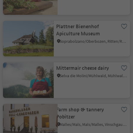
Plattner Bienenhof
Apiculture Museum
Soprabolzano/Oberbozen, Ritten/Renon, Bolzano/Bozen and environs
Mittermair cheese dairy
Selva die Molini/Mühlwald, Mühlwald/Selva dei Molini, Ahrntal/Valle Aurina
Farm shop & tannery
Pobitzer
Malles/Mals, Mals/Malles, Vinschgau/Val Venosta