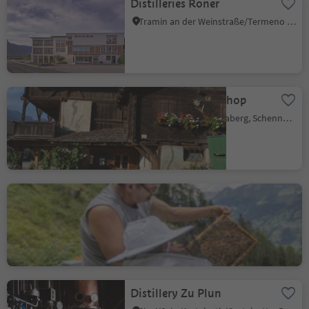
Distilleries Roner
Tramin an der Weinstraße/Termeno sulla Strada del Vino, Alto Adige Wine Road
Gröberhof - farm shop
Monte Scena/Schennaberg, Schenna/Scena, Meran/Merano and environs
Beekeeping Martin Longo
Ausserratschings/Racines di Fuori, Ratschings/Racines, Sterzing/Vipiteno and environs
Distillery Zu Plun