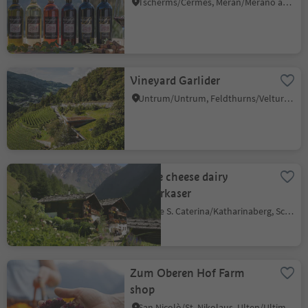
Tscherms/Cermes, Meran/Merano and environs
Vineyard Garlider
Untrum/Untrum, Feldthurns/Velturno, Brixen/Bressanone and environs
Alpine cheese dairy
Vorderkaser
Monte S. Caterina/Katharinaberg, Schnals/Senales, Vinschgau/Val Venosta
Zum Oberen Hof Farm
shop
San Nicolò/St. Nikolaus, Ulten/Ultimo, Meran/Merano and environs