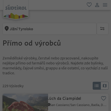
odk
oblíbené
uživatel
Jižní Tyrolsko
brak ak
Přímo od výrobců
Zemědělské výrobky, čerstvé nebo zpracované, nakoupíte
nejlépe přímo od farmářů nebo výrobců. Najdete zde bylinky,
marmelády, čajové směsi, grappu a vše ostatní, co vychází z naší
tradice.
229
Výsledky
Lüch da Ciampidel
San Cassiano/San Cassiano, Badia, Dolomites Region Alta Badia