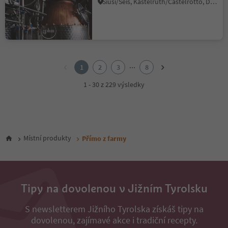
Siusi/Seis, Kastelruth/Castelrotto, Dolomites Region Seiser Alm
1
2
...
1
2
3
8
3
4
1 - 30 z 229 výsledky
5
6
7
8
Místní produkty
Přímo z farmy
Tipy na dovolenou v Jižním Tyrolsku
S newsletterem Jižního Tyrolska získáš tipy na
dovolenou, zajímavé akce i tradiční recepty.