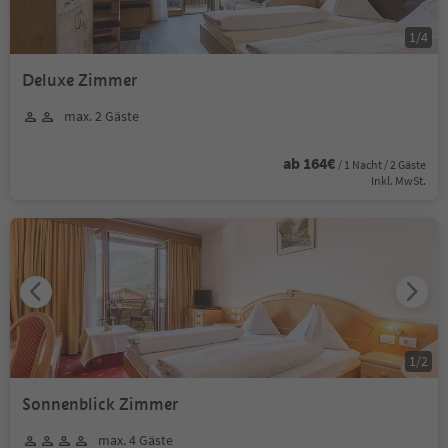
1
/
4
Deluxe Zimmer
max. 2 Gäste
ab 164€
/ 1 Nacht / 2 Gäste
Inkl. MwSt.
1
/
2
Sonnenblick Zimmer
max. 4 Gäste