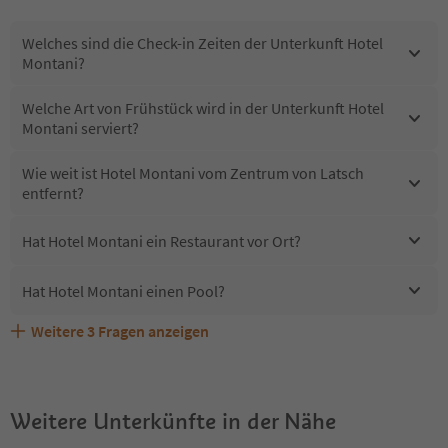
Welches sind die Check-in Zeiten der Unterkunft Hotel
Montani?
Welche Art von Frühstück wird in der Unterkunft Hotel
Montani serviert?
Wie weit ist Hotel Montani vom Zentrum von Latsch
entfernt?
Hat Hotel Montani ein Restaurant vor Ort?
Hat Hotel Montani einen Pool?
Weitere
3
Fragen anzeigen
Erhalten die Gäste von Hotel Montani einen Südtirol
Sind Haustiere in der Unterkunft Hotel Montani erlaubt?
Welche Services bietet Hotel Montani?
Guestpass?
Weitere Unterkünfte in der Nähe