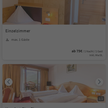
Einzelzimmer
max. 1 Gäste
ab 75€
/ 1 Nacht / 1 Gast
Inkl. MwSt.
1
/
2