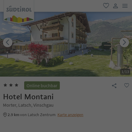
men
favorit
user lin
1
/
13
Online buchbar
Hotel Montani
Morter, Latsch, Vinschgau
2.9 km
von Latsch Zentrum
Karte anzeigen