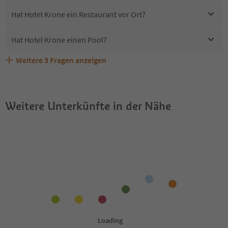
Hat Hotel Krone ein Restaurant vor Ort?
Hat Hotel Krone einen Pool?
Weitere
3
Fragen anzeigen
Erhalten die Gäste von Hotel Krone einen Südtirol
Sind Haustiere in der Unterkunft Hotel Krone erlaubt?
Welche Services bietet Hotel Krone?
Guestpass?
Weitere Unterkünfte in der Nähe