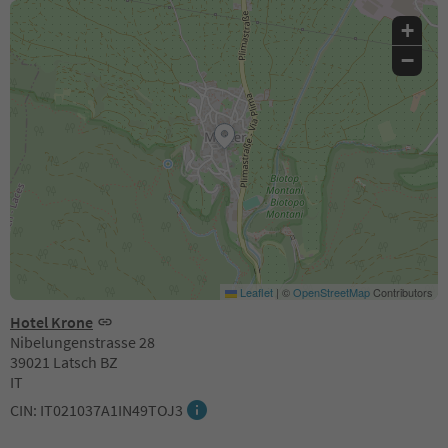
+
−
Leaflet
|
©
OpenStreetMap
Contributors
Hotel Krone
Nibelungenstrasse 28
39021 Latsch BZ
IT
CIN: IT021037A1IN49TOJ3