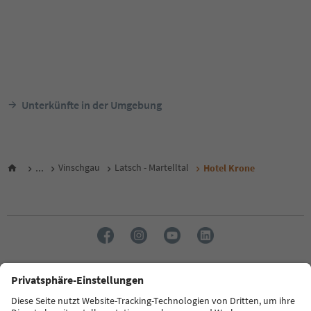
Unterkünfte in der Umgebung
...
Vinschgau
Latsch - Martelltal
Hotel Krone
Sprache: Deutsch