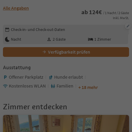
Alle Angaben
ab
124
€
/ 1 Nacht / 2 Gäste
Inkl. MwSt.
Buchungsdetails bearbeiten
Check-in- und Check-out-Daten
Nacht
2
Gäste
1
Zimmer
Verfügbarkeit prüfen
Ausstattung
Offener Parkplatz
Hunde erlaubt
Kostenloses WLAN
Familien
+ 18 mehr
Zimmer entdecken