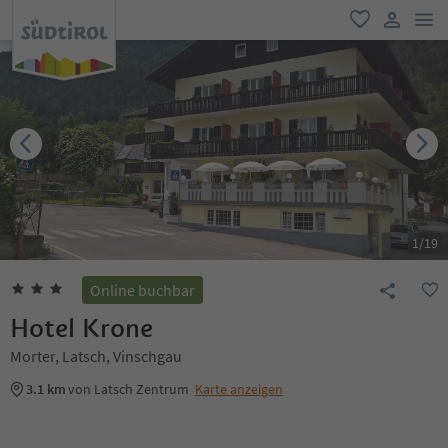
men
favorit
user lin
1
/
19
Online buchbar
Hotel Krone
Morter, Latsch, Vinschgau
3.1 km
von Latsch Zentrum
Karte anzeigen