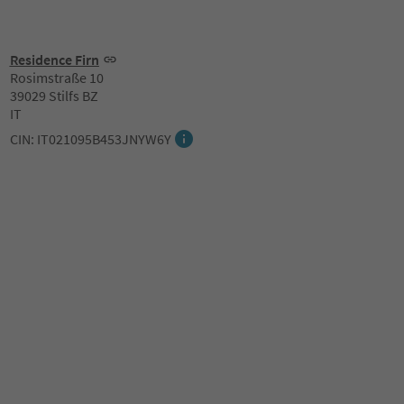
Residence Firn
Rosimstraße 10
39029 Stilfs BZ
IT
CIN: IT021095B453JNYW6Y