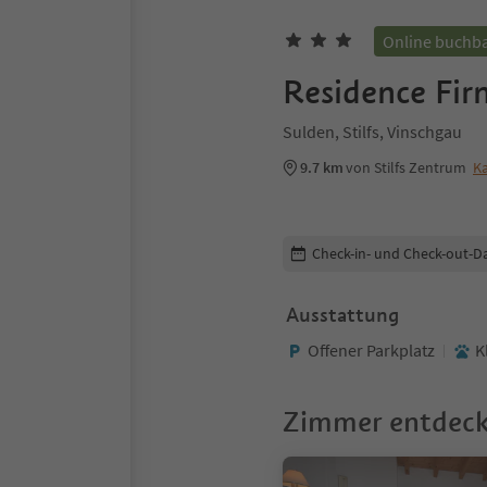
Online buchb
Residence Fir
Sulden, Stilfs, Vinschgau
9.7 km
von Stilfs Zentrum
Ka
Buchungsdetails bearbeiten
Check-in- und Check-out-D
Ausstattung
Offener Parkplatz
K
Zimmer entdec