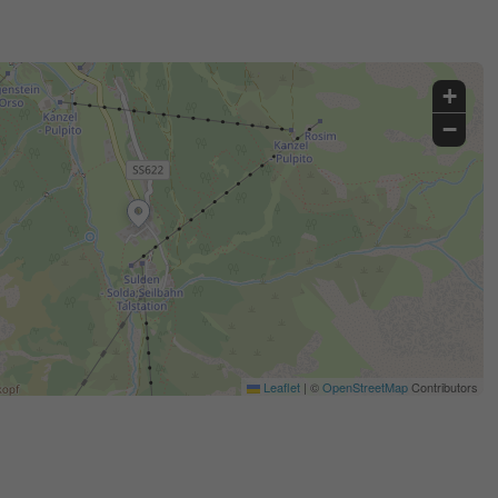
+
−
Leaflet
|
©
OpenStreetMap
Contributors