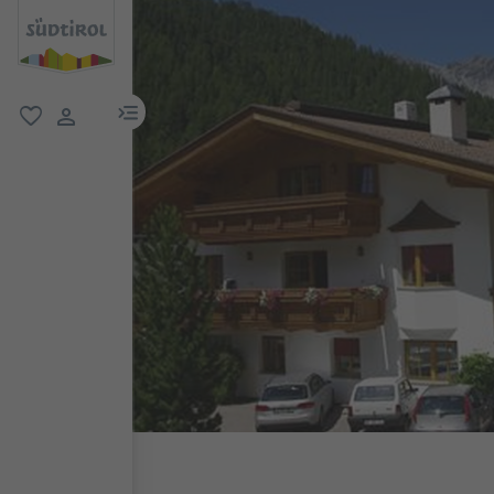
menu link
favorit
user link