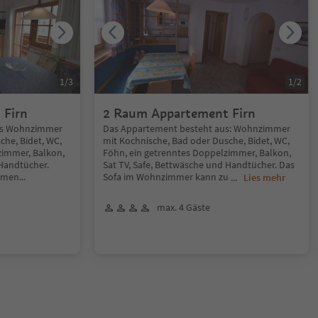
1
/
3
1
/
2
 Firn
2 Raum Appartement Firn
us Wohnzimmer
Das Appartement besteht aus: Wohnzimmer
che, Bidet, WC,
mit Kochnische, Bad oder Dusche, Bidet, WC,
zimmer, Balkon,
Föhn, ein getrenntes Doppelzimmer, Balkon,
 Handtücher.
Sat TV, Safe, Bettwäsche und Handtücher. Das
temen
...
Sofa im Wohnzimmer kann zu
...
Lies mehr
max. 4 Gäste