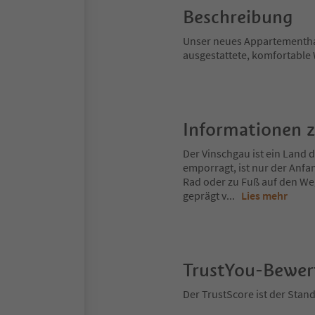
Beschreibung
Unser neues Appartementhaus
ausgestattete, komfortable 
Informationen 
Der Vinschgau ist ein Land
emporragt, ist nur der Anfa
Rad oder zu Fuß auf den Weg
geprägt v
...
Lies mehr
TrustYou-Bewe
Der TrustScore ist der Sta