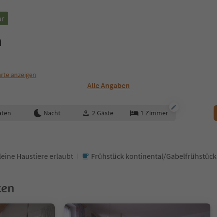
ar
n
rte anzeigen
Alle Angaben
aten
Nacht
2
Gäste
1
Zimmer
leine Haustiere erlaubt
Frühstück kontinental/Gabelfrühstück
ken