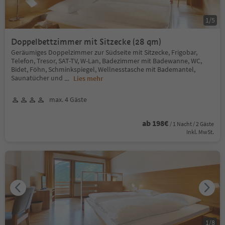
1
/
5
Doppelbettzimmer mit Sitzecke (28 qm)
Geräumiges Doppelzimmer zur Südseite mit Sitzecke, Frigobar,
Telefon, Tresor, SAT-TV, W-Lan, Badezimmer mit Badewanne, WC,
Bidet, Föhn, Schminkspiegel, Wellnesstasche mit Bademantel,
Saunatücher und
...
Lies mehr
max. 4 Gäste
ab 198€
/ 1 Nacht / 2 Gäste
Inkl. MwSt.
1
/
8