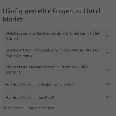
Häufig gestellte Fragen zu
Hotel
Marlet
Welches sind die Check-in Zeiten der Unterkunft Hotel
Marlet?
Welche Art von Frühstück wird in der Unterkunft Hotel
Marlet serviert?
Wie weit ist Hotel Marlet vom Zentrum von Stilfs
entfernt?
Hat Hotel Marlet ein Restaurant vor Ort?
Hat Hotel Marlet einen Pool?
Weitere
3
Fragen anzeigen
Erhalten die Gäste von Hotel Marlet einen Südtirol
Sind Haustiere in der Unterkunft Hotel Marlet erlaubt?
Welche Services bietet Hotel Marlet?
Guestpass?