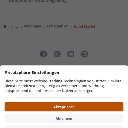
Unterkünfte in der Umgebung
...
Vinschgau
Ortlergebiet
Hotel Marlet
Sprache: Deutsch
FAQ
Kontakt
Presse
MICE
Datenschutzerklärung
AGB
Impressum
Cookie Policy
Film commission
Über uns
Zugänglichkeitserklärung
Südtirol B2B
© 2026 IDM Südtirol