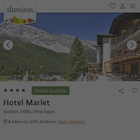
men
favorit
user lin
1
/
8
Online buchbar
Hotel Marlet
Sulden, Stilfs, Vinschgau
8.4 km
von Stilfs Zentrum
Karte anzeigen