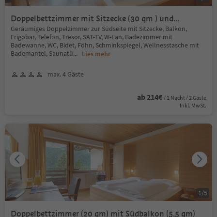
Doppelbettzimmer mit Sitzecke (30 qm ) und
Südbalkon (5,5 qm)
Geräumiges Doppelzimmer zur Südseite mit Sitzecke, Balkon,
Frigobar, Telefon, Tresor, SAT-TV, W-Lan, Badezimmer mit
Badewanne, WC, Bidet, Föhn, Schminkspiegel, Wellnesstasche mit
Bademantel, Saunatü
...
Lies mehr
max. 4 Gäste
ab 214€
/ 1 Nacht / 2 Gäste
Inkl. MwSt.
1
/
5
Doppelbettzimmer (20 qm) mit Südbalkon (5,5 qm)