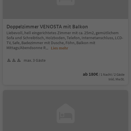
Doppelzimmer VENOSTA mit Balkon
Liebevoll, hell eingerichtetes Zimmer mit ca. 25m2, gemütlichem
Sofa und Schreibtisch, Holzboden, Telefon, Internetanschluss, LCD-
TV, Safe, Badezimmer mit Dusche, Föhn, Balkon mit
Mittags/Abendsonne R
...
Lies mehr
max. 3 Gäste
ab 180€
/ 1 Nacht / 2 Gäste
Inkl. MwSt.