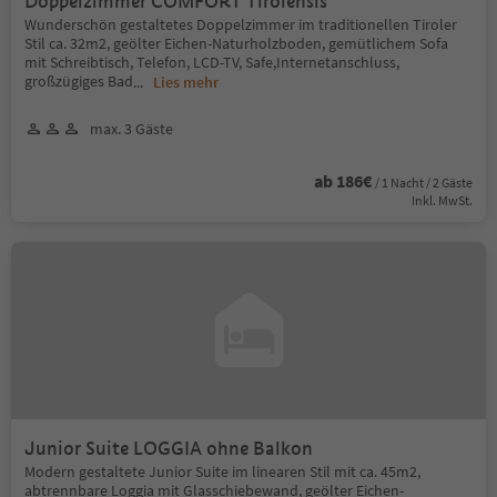
Doppelzimmer COMFORT Tirolensis
Wunderschön gestaltetes Doppelzimmer im traditionellen Tiroler
Stil ca. 32m2, geölter Eichen-Naturholzboden, gemütlichem Sofa
mit Schreibtisch, Telefon, LCD-TV, Safe,Internetanschluss,
großzügiges Bad
...
Lies mehr
max. 3 Gäste
ab 186€
/ 1 Nacht / 2 Gäste
Inkl. MwSt.
Junior Suite LOGGIA ohne Balkon
Modern gestaltete Junior Suite im linearen Stil mit ca. 45m2,
abtrennbare Loggia mit Glasschiebewand, geölter Eichen-