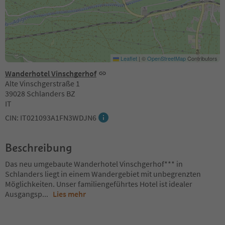
Leaflet
|
©
OpenStreetMap
Contributors
Wanderhotel Vinschgerhof
Alte Vinschgerstraße 1
39028 Schlanders BZ
IT
CIN: IT021093A1FN3WDJN6
Beschreibung
Das neu umgebaute Wanderhotel Vinschgerhof*** in
Schlanders liegt in einem Wandergebiet mit unbegrenzten
Möglichkeiten. Unser familiengeführtes Hotel ist idealer
Ausgangsp
...
Lies mehr