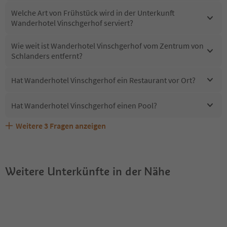
Welche Art von Frühstück wird in der Unterkunft
Wanderhotel Vinschgerhof serviert?
Wie weit ist Wanderhotel Vinschgerhof vom Zentrum von
Schlanders entfernt?
Hat Wanderhotel Vinschgerhof ein Restaurant vor Ort?
Hat Wanderhotel Vinschgerhof einen Pool?
Weitere
3
Fragen anzeigen
Sind Haustiere in der Unterkunft Wanderhotel
Erhalten die Gäste von Wanderhotel Vinschgerhof einen
Welche Services bietet Wanderhotel Vinschgerhof?
Vinschgerhof erlaubt?
Südtirol Guestpass?
Weitere Unterkünfte in der Nähe