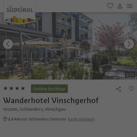
men
favorit
user lin
1
/
11
Online buchbar
Wanderhotel Vinschgerhof
Vezzan, Schlanders, Vinschgau
2.8 km
von Schlanders Zentrum
Karte anzeigen